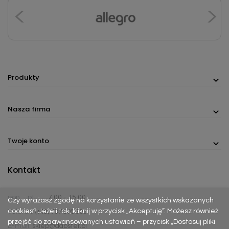
Produkty
Nasza firma
Twoje konto
Kontakt
pon. - pt.
7:00 - 15:00
Czy wyrażasz zgodę na korzystanie ze wszystkich wskazanych
cookies? Jeżeli tak, kliknij w przycisk „Akceptuję”. Możesz również
Telefon:
(+48) 737 305 306
przejść do zaawansowanych ustawień – przycisk „Dostosuj pliki
E-mail:
sklep@dabster.pl