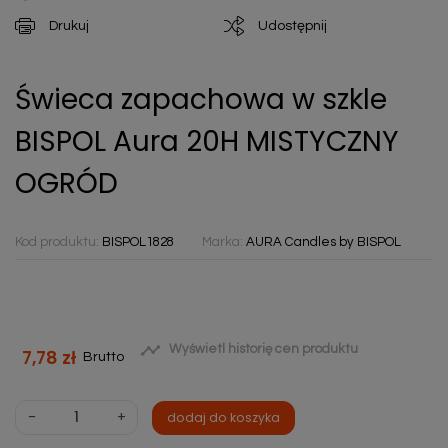
Drukuj
Udostępnij
Świeca zapachowa w szkle
BISPOL Aura 20H MISTYCZNY
OGRÓD
Kod produktu:
BISPOL1828
Marka:
AURA Candles by BISPOL

Wyświetl historię cen produktu
7,78 zł
Brutto
-
+
dodaj do koszyka