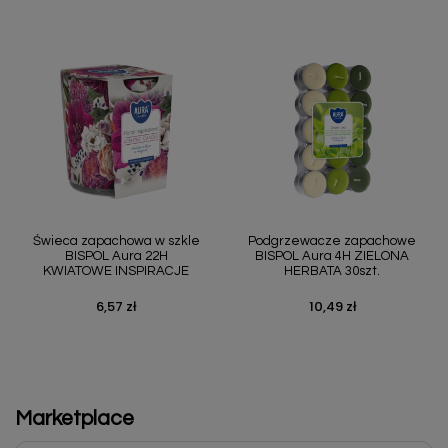
Świeca zapachowa w szkle
Podgrzewacze zapachowe
BISPOL Aura 22H
BISPOL Aura 4H ZIELONA
KWIATOWE INSPIRACJE
HERBATA 30szt.
6,57 zł
10,49 zł
Cena
Cena
Marketplace