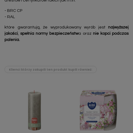
atestów i certyfikatów takich jak m.in:
- BRC CP
- RAL
które gwarantują, że wyprodukowany wyrób jest
najwyższej
jakości
,
spełnia normy bezpieczeństw
a oraz
nie kopci podczas
palenia.
Klienci którzy zakupili ten produkt kupili również: