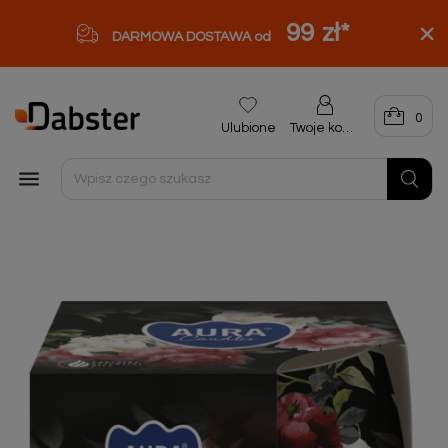
99 zł
*
DARMOWA DOSTAWA od
0
Ulubione
Twoje konto
