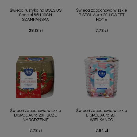
Świeca rustykalna BOLSIUS
Świeca zapachowa w szkle
Special 85H 19CM
BISPOL Aura 20H SWEET
SZAMPAŃSKA
HOME
28,13 zł
7,78 zł
Cena
Cena
Świeca zapachowa w szkle
Świeca zapachowa w szkle
BISPOL Aura 20H BOŻE
BISPOL Aura 28H
NARODZENIE
WIELKANOC
7,78 zł
7,84 zł
Cena
Cena