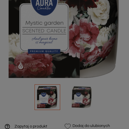
help_outline
Dodaj do ulubionych
Zapytaj o produkt