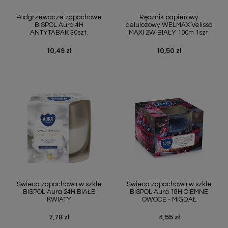
Podgrzewacze zapachowe
Ręcznik papierowy
BISPOL Aura 4H
celulozowy WELMAX Velisso
ANTYTABAK 30szt.
MAXI 2W BIAŁY 100m 1szt.
10,49 zł
10,50 zł
Cena
Cena
Świeca zapachowa w szkle
Świeca zapachowa w szkle
BISPOL Aura 24H BIAŁE
BISPOL Aura 18H CIEMNE
KWIATY
OWOCE - MIGDAŁ
7,78 zł
4,55 zł
Cena
Cena