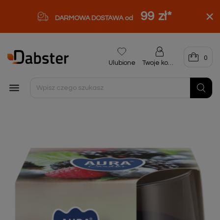
99 zł
*
DARMOWA DOSTAWA od
0
Ulubione
Twoje konto
