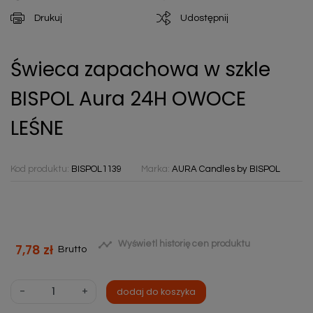
Drukuj
Udostępnij
Świeca zapachowa w szkle
BISPOL Aura 24H OWOCE
LEŚNE
Kod produktu:
BISPOL1139
Marka:
AURA Candles by BISPOL

Wyświetl historię cen produktu
7,78 zł
Brutto
-
+
dodaj do koszyka