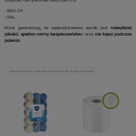
atestów i certyfikatów takich jak m.in:
- BRC CP
- RAL
które gwarantują, że wyprodukowany wyrób jest
najwyższej
jakości
,
spełnia normy bezpieczeństw
a oraz
nie kopci podczas
palenia.
Klienci którzy zakupili ten produkt kupili również: