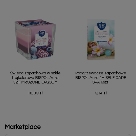
Świeca zapachowa w szkle
Podgrzewacze zapachowe
trójkolorowa BISPOL Aura
BISPOL Aura 4H SELF CARE
32H MROŻONE JAGODY
SPA 6szt.
10,03 zł
3,14 zł
Cena
Cena
Marketplace