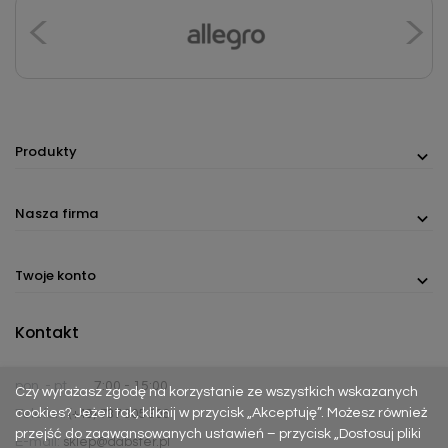
Produkty
Nasza firma
Twoje konto
Kontakt
pon. - pt.
7:00 - 15:00
Czy wyrażasz zgodę na korzystanie ze wszystkich wskazanych
cookies? Jeżeli tak, kliknij w przycisk „Akceptuję”. Możesz również
Telefon:
(+48) 737 305 306
przejść do zaawansowanych ustawień – przycisk „Dostosuj pliki
E-mail:
sklep@dabster.pl