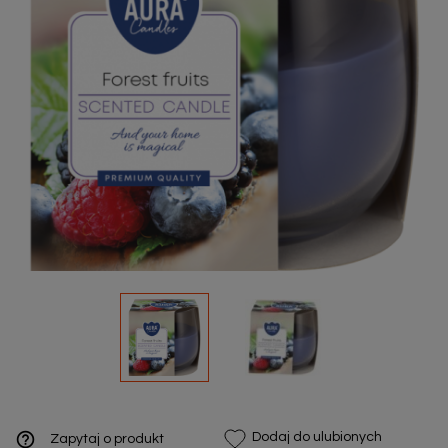
help_outline
Dodaj do ulubionych
Zapytaj o produkt