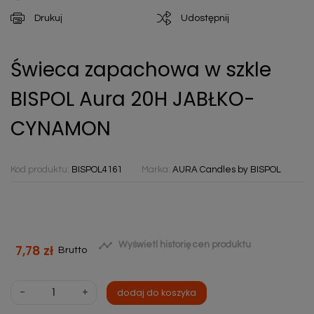
Drukuj
Udostępnij
Świeca zapachowa w szkle
BISPOL Aura 20H JABŁKO-
CYNAMON
Kod produktu:
BISPOL4161
Marka:
AURA Candles by BISPOL

Wyświetl historię cen produktu
7,78 zł
Brutto
-
+
dodaj do koszyka