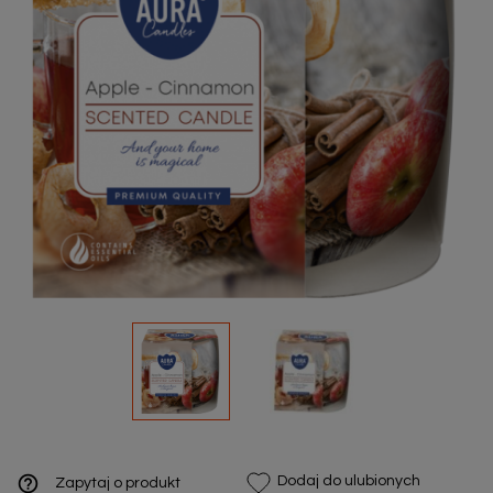
help_outline
Dodaj do ulubionych
Zapytaj o produkt