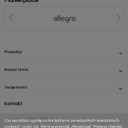
Marketplace
Produkty
Nasza firma
Twoje konto
Kontakt
pon. - pt.
7:00 - 15:00
Czy wyrażasz zgodę na korzystanie ze wszystkich wskazanych
cookies? Jeżeli tak, kliknij w przycisk „Akceptuję”. Możesz również
Telefon:
(+48) 737 305 306