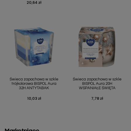
20,64 zł
Cena
Świeca zapachowa w szkle
Świeca zapachowa w szkle
trójkolorowa BISPOL Aura
BISPOL Aura 20H
32H ANTYTABAK
WSPANIAŁE ŚWIĘTA
10,03 zł
7,78 zł
Cena
Cena