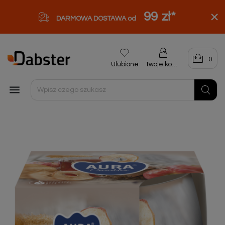
99 zł
*
DARMOWA DOSTAWA od
0
Ulubione
Twoje konto
