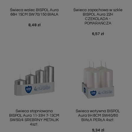
Świeca walec BISPOL Aura
Świeca zapachowa w szkle
66H 15CM SW70/150 BIAŁA
BISPOL Aura 22H
CZEKOLADA -
POMARAŃCZA
8,48 zł
Cena
6,57 zł
Cena
Świeca stopniowana
Świeca wotywna BISPOL
BISPOL Aura 11-33H 7-13CM
Aura 9H 8CM SW40/80
SW50/4 SREBRNY METALIK
BIAŁA PERŁA 4szt.
4szt.
9,34 zł
Cena