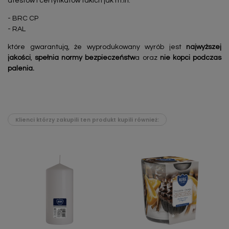
atestów i certyfikatów takich jak m.in:
- BRC CP
- RAL
które gwarantują, że wyprodukowany wyrób jest
najwyższej
jakości
,
spełnia normy bezpieczeństw
a oraz
nie kopci podczas
palenia.
Klienci którzy zakupili ten produkt kupili również: