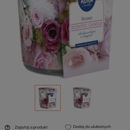
help_outline
Dodaj do ulubionych
Zapytaj o produkt