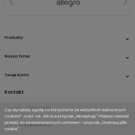
Produkty
Nasza firma
Twoje konto
Kontakt
pon. - pt.
7:00 - 15:00
Czy wyrażasz zgodę na korzystanie ze wszystkich wskazanych
cookies? Jeżeli tak, kliknij w przycisk „Akceptuję”. Możesz również
Telefon:
(+48) 737 305 306
przejść do zaawansowanych ustawień – przycisk „Dostosuj pliki
E-mail:
sklep@dabster.pl
cookie”.