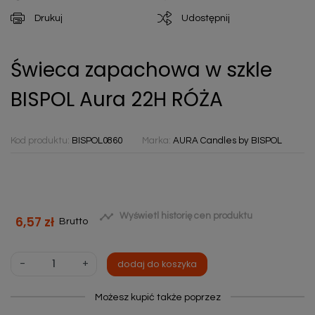
Drukuj
Udostępnij
Świeca zapachowa w szkle
BISPOL Aura 22H RÓŻA
Kod produktu:
BISPOL0860
Marka:
AURA Candles by BISPOL

Wyświetl historię cen produktu
6,57 zł
Brutto
-
+
dodaj do koszyka
Możesz kupić także poprzez