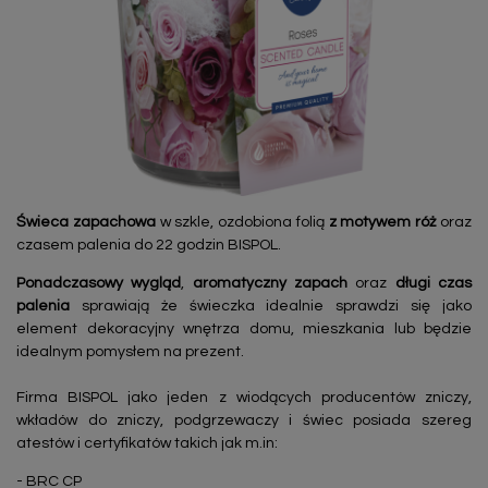
Świeca zapachowa
w szkle, ozdobiona folią
z motywem róż
oraz
czasem palenia do 22 godzin BISPOL.
Ponadczasowy wygląd
,
aromatyczny zapach
oraz
długi czas
palenia
sprawiają że świeczka idealnie sprawdzi się jako
element dekoracyjny wnętrza domu, mieszkania lub będzie
idealnym pomysłem na prezent.
Firma BISPOL jako jeden z wiodących producentów zniczy,
wkładów do zniczy, podgrzewaczy i świec posiada szereg
atestów i certyfikatów takich jak m.in:
- BRC CP