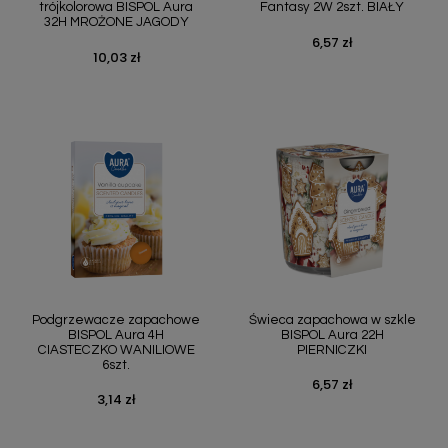
trójkolorowa BISPOL Aura
Fantasy 2W 2szt. BIAŁY
32H MROŻONE JAGODY
6,57 zł
Cena
10,03 zł
Cena
Podgrzewacze zapachowe
Świeca zapachowa w szkle
BISPOL Aura 4H
BISPOL Aura 22H
CIASTECZKO WANILIOWE
PIERNICZKI
6szt.
6,57 zł
Cena
3,14 zł
Cena