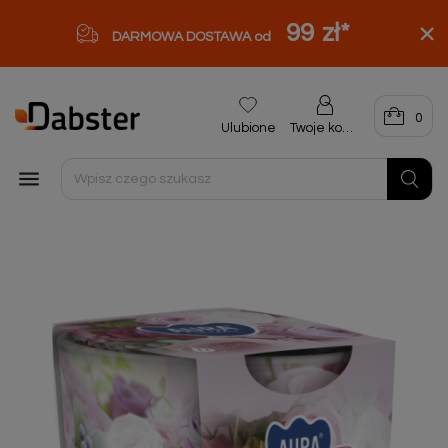
99 zł
*
DARMOWA DOSTAWA od
0
Ulubione
Twoje konto
