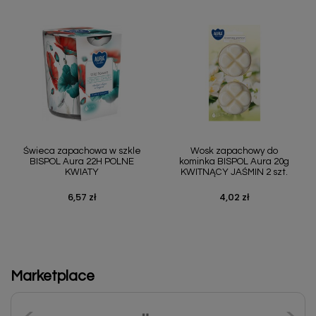
Świeca zapachowa w szkle
Wosk zapachowy do
BISPOL Aura 22H POLNE
kominka BISPOL Aura 20g
KWIATY
KWITNĄCY JAŚMIN 2 szt.
6,57 zł
4,02 zł
Cena
Cena
Marketplace