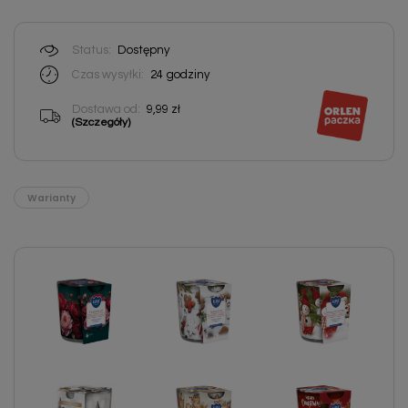
Status:
Dostępny
Czas wysyłki:
24
godziny
Dostawa od:
9,99 zł
(Szczegóły)
Warianty