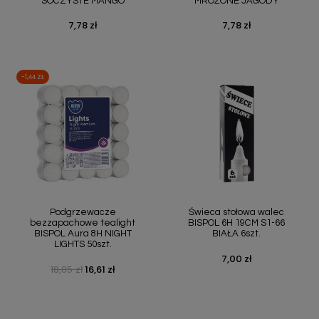
SOCZYSTE MANGO
MROŻONE JAGODY
7,78 zł
7,78 zł
Cena
Cena
-1,44 ZŁ
Podgrzewacze
Świeca stołowa walec
bezzapachowe tealight
BISPOL 6H 19CM S1-66
BISPOL Aura 8H NIGHT
BIAŁA 6szt.
LIGHTS 50szt.
7,00 zł
Cena
18,05 zł
16,61 zł
Cena podstawowa
Cena