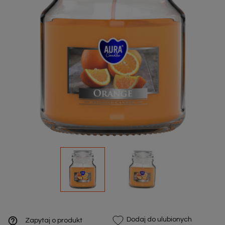
help_outline
Dodaj do ulubionych
Zapytaj o produkt