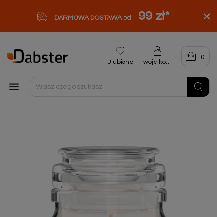
99 zł
*
DARMOWA DOSTAWA od
0
Ulubione
Twoje konto
