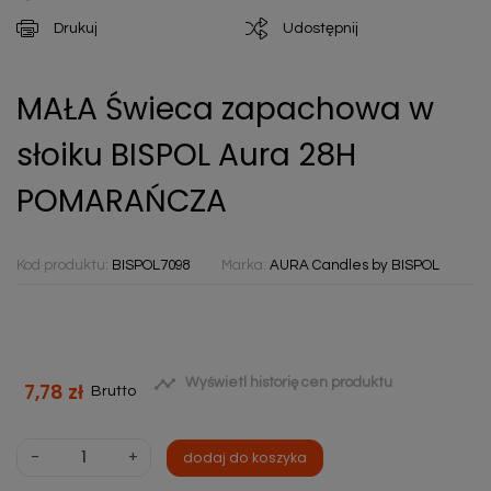
Drukuj
Udostępnij
MAŁA Świeca zapachowa w
słoiku BISPOL Aura 28H
POMARAŃCZA
Kod produktu:
BISPOL7098
Marka:
AURA Candles by BISPOL

Wyświetl historię cen produktu
7,78 zł
Brutto
-
+
dodaj do koszyka