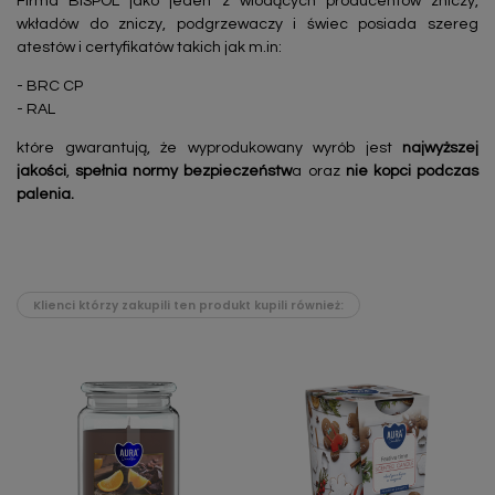
Firma BISPOL jako jeden z wiodących producentów zniczy,
wkładów do zniczy, podgrzewaczy i świec posiada szereg
atestów i certyfikatów takich jak m.in:
- BRC CP
- RAL
które gwarantują, że wyprodukowany wyrób jest
najwyższej
jakości
,
spełnia normy bezpieczeństw
a oraz
nie kopci podczas
palenia.
Klienci którzy zakupili ten produkt kupili również: