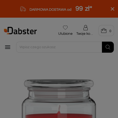
99 zł
*
DARMOWA DOSTAWA od
0
Ulubione
Twoje konto
