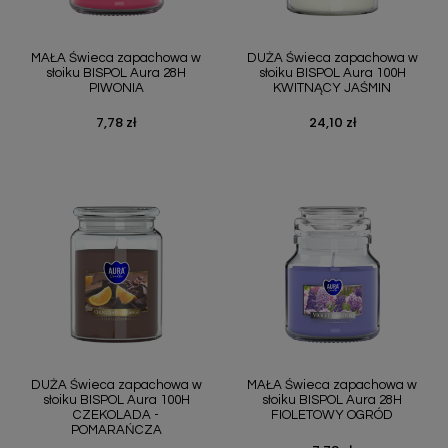
MAŁA Świeca zapachowa w
DUŻA Świeca zapachowa w
słoiku BISPOL Aura 28H
słoiku BISPOL Aura 100H
PIWONIA
KWITNĄCY JAŚMIN
7,78 zł
24,10 zł
Cena
Cena
DUŻA Świeca zapachowa w
MAŁA Świeca zapachowa w
słoiku BISPOL Aura 100H
słoiku BISPOL Aura 28H
CZEKOLADA -
FIOLETOWY OGRÓD
POMARAŃCZA