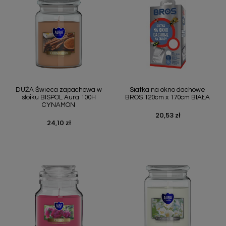
DUŻA Świeca zapachowa w
Siatka na okno dachowe
słoiku BISPOL Aura 100H
BROS 120cm x 170cm BIAŁA
CYNAMON
20,53 zł
Cena
24,10 zł
Cena