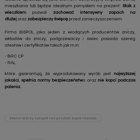
mieszkania lub będzie idealnym pomysłem na prezent.
Słoik z
wieczkiem
pozwoli
zachować intensywny zapach na
dłużej
oraz
zabezpieczy święcę
przed zanieczyszczeniem.
Firma BISPOL jako jeden z wiodących producentów zniczy,
wkładów do zniczy, podgrzewaczy i świec posiada szereg
atestów i certyfikatów takich jak m.in:
- BRC CP
- RAL
które gwarantują, że wyprodukowany wyrób jest
najwyższej
jakości
,
spełnia normy bezpieczeństw
a oraz
nie kopci podczas
palenia.
Klienci którzy zakupili ten produkt kupili również: