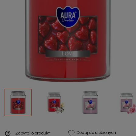
help_outline
Dodaj do ulubionych
Zapytaj o produkt