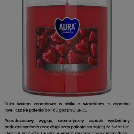
Duża świeca zapachowa
w słoiku
z wieczkiem
, o
zapachu
love
i
czasie palenia do 100 godzin
BISPOL.
Ponadczasowy wygląd
,
aromatyczny zapach wydzielany
podczas spalania oraz długi czas palenia
sprawiają że świeczka
idealnie sprawdzi się jako element dekoracyjny wnętrza domu,