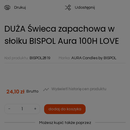
Drukuj
Udostępnij
DUŻA Świeca zapachowa w
słoiku BISPOL Aura 100H LOVE
Kod produktu:
BISPOL2819
Marka:
AURA Candles by BISPOL

Wyświetl historię cen produktu
24,10 zł
Brutto
-
+
dodaj do koszyka
Możesz kupić także poprzez