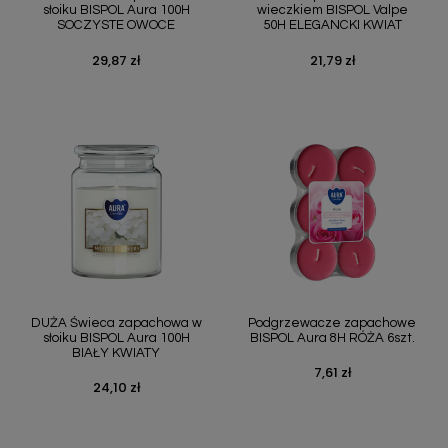
słoiku BISPOL Aura 100H
wieczkiem BISPOL Valpe
SOCZYSTE OWOCE
50H ELEGANCKI KWIAT
29,87 zł
21,79 zł
Cena
Cena
DUŻA Świeca zapachowa w
Podgrzewacze zapachowe
słoiku BISPOL Aura 100H
BISPOL Aura 8H RÓŻA 6szt.
BIAŁY KWIATY
7,61 zł
Cena
24,10 zł
Cena