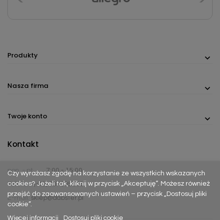
Produkty
Nasza firma
Twoje konto
Kontakt
pon. - pt.
7:00 - 15:00
Czy wyrażasz zgodę na korzystanie ze wszystkich wskazanych
cookies? Jeżeli tak, kliknij w przycisk „Akceptuję”. Możesz również
Telefon:
(+48) 737 305 306
przejść do zaawansowanych ustawień – przycisk „Dostosuj pliki
E-mail:
sklep@dabster.pl
cookie”.
Więcej informacji
Dostosuj pliki cookie