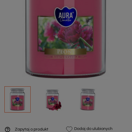
help_outline
Dodaj do ulubionych
Zapytaj o produkt