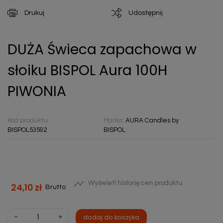
Drukuj
Udostępnij
DUŻA Świeca zapachowa w
słoiku BISPOL Aura 100H
PIWONIA
Kod produktu:
Marka:
AURA Candles by
BISPOL53592
BISPOL

Wyświetl historię cen produktu
24,10 zł
Brutto
-
+
dodaj do koszyka