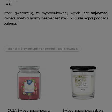
- RAL
które gwarantują, że wyprodukowany wyrób jest
najwyższej
jakości
,
spełnia normy bezpieczeństw
a oraz
nie kopci podczas
palenia.
Klienci którzy zakupili ten produkt kupili również:
DUŻA Świeca zapachowa w
Świeca zapachowa szkle z