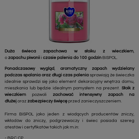
Duża świeca zapachowa
w słoiku
z wieczkiem
,
o
zapachu piwonii
i
czasie palenia do 100 godzin
BISPOL.
Ponadczasowy wygląd
,
aromatyczny zapach wydzielany
podczas spalania oraz długi czas palenia
sprawiają że świeczka
idealnie sprawdzi się jako element dekoracyjny wnętrza domu,
mieszkania lub będzie idealnym pomysłem na prezent.
Słoik z
wieczkiem
pozwoli
zachować intensywny zapach na
dłużej
oraz
zabezpieczy święcę
przed zanieczyszczeniem.
Firma BISPOL jako jeden z wiodących producentów zniczy,
wkładów do zniczy, podgrzewaczy i świec posiada szereg
atestów i certyfikatów takich jak m.in:
- BRC CP