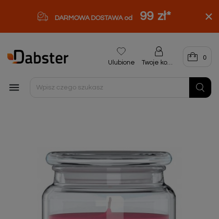
99 zł
*
DARMOWA DOSTAWA od
0
Ulubione
Twoje konto
