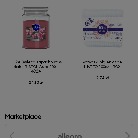
DUŻA Świeca zapachowa w
Patyczki higieniczne
słoiku BISPOL Aura 100H
LINTEO 100szt. BOX
RÓŻA
2,74 zł
Cena
24,10 zł
Cena
Marketplace