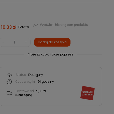

Wyświetl historię cen produktu
10,03 zł
Brutto
-
+
dodaj do koszyka
Możesz kupić także poprzez
Status:
Dostępny
Czas wysyłki:
24
godziny
Dostawa od:
9,99 zł
(Szczegóły)