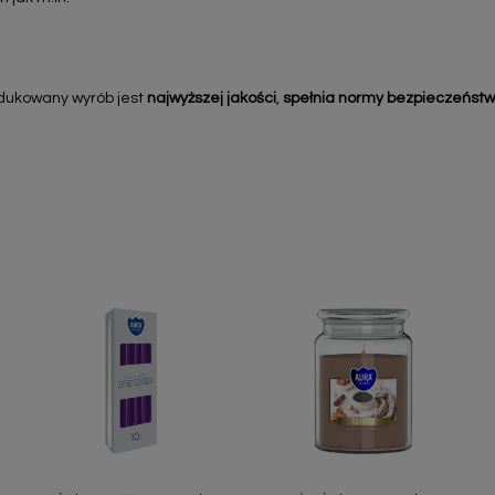
odukowany wyrób jest
najwyższej jakości
,
spełnia normy bezpieczeństw
Szybki podgląd
Szybki podgląd

