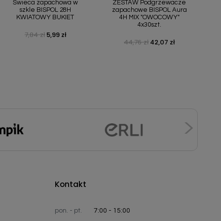
Świeca zapachowa w
ZESTAW Podgrzewacze
szkle BISPOL 28H
zapachowe BISPOL Aura
KWIATOWY BUKIET
4H MIX "OWOCOWY"
4x30szt.
7,84 zł
5,99 zł
Cena podstawowa
Cena
44,76 zł
42,07 zł
Cena podstawowa
Cena
Kontakt
pon. - pt.
7:00 - 15:00