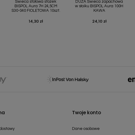
Świeca stołowa stożek
DUŻA Świeca zapachowa
BISPOL Aura 7H 24,5CM
w słoiku BISPOL Aura 100H
S30-040 FIOLETOWA 10szt.
KAWA
14,30 zł
24,10 zł
Cena
Cena
ma
Twoje konto
 dostawy
Dane osobowe