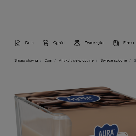
Dom
Ogród
Zwierzęta
Firma
Artykuły dekoracyjne
Chemia do architektury ogrodowej
Szampony i odżywki
Artykuły Hig
Strona główna
Dom
Artykuły dekoracyjne
Świece szklane
Ś
Artykuły do pielęgnacji
Chemia do oczek wodnych
Środki na pasożyty
Artykuły jed
Artykuły gospodarstwa domowego
Doniczki i pojemniki
Karmy i Przekąski dla Kotów
Artykuły opa
Artykuły higieniczne
Odstraszacze owadów
Chusteczki nawilżane
Artykuły jednorazowe
Odstraszacze zwierząt
Zobacz w
Artykuły opakowaniowe
Nawozy i preparaty
Zobacz wszystkie
Chemia gospodarcza
Narzędzia ogrodnicze
Nasiona