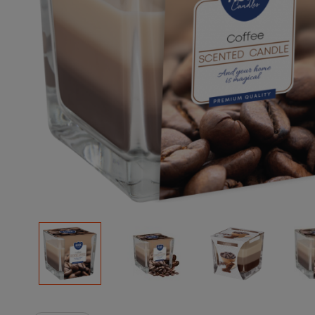
Podłoża
Pozostałe
Środki ochrony roślin
Środki ochrony roślin dla profesjonalistów
Zobacz wszystkie
Zobacz wszystkie