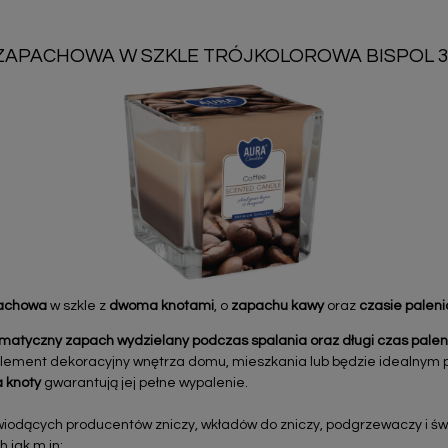
ZAPACHOWA W SZKLE TRÓJKOLOROWA BISPOL 
pachowa
w szkle z
dwoma knotami
, o
zapachu kawy
oraz
czasie paleni
matyczny zapach wydzielany podczas spalania oraz długi czas palen
o element dekoracyjny wnętrza domu, mieszkania lub będzie idealnym
 knoty
gwarantują jej pełne wypalenie.
 wiodących producentów zniczy, wkładów do zniczy, podgrzewaczy i ś
h jak m.in: