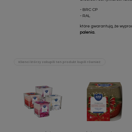
- BRC CP
- RAL
które gwarantują, że wypr
palenia.
Klienci którzy zakupili ten produkt kupili również:
Szybki podgląd
Szybki podgląd

