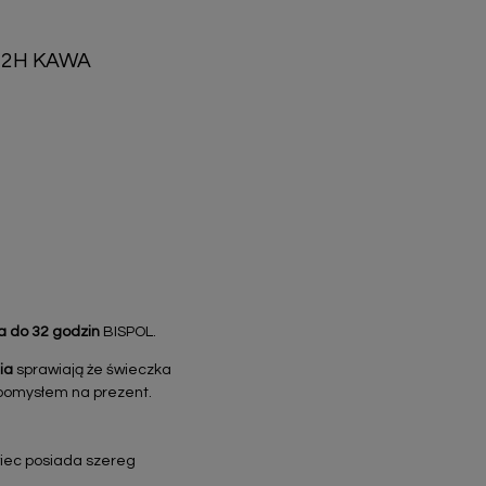
32H KAWA
a do 32 godzin
BISPOL.
ia
sprawiają że świeczka
 pomysłem na prezent.
wiec posiada szereg