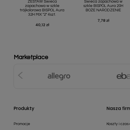
ZESTAW Świeca
Świeca zapachowa w
zapachowa w szkle
szkle BISPOL Aura 20H
trójkolorowa BISPOL Aura
BOŻE NARODZENIE
32H MIX "2" 4szt.
7,78 zł
Cena
40,12 zł
Cena
Marketplace
Produkty
Nasza fir
Promocje
Koszty i czas