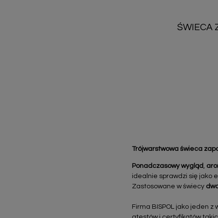
ŚWIECA 
Trójwarstwowa
świeca za
Ponadczasowy wygląd
,
aro
idealnie sprawdzi się jak
Zastosowane w świecy
dwa
Firma BISPOL jako jeden z
atestów i certyfikatów takic