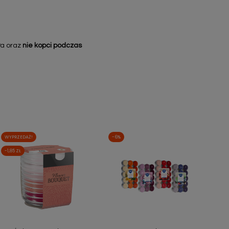
a oraz
nie kopci podczas
WYPRZEDAŻ!
-6%
-1,85 ZŁ
Szybki podgląd
Szybki podgląd

