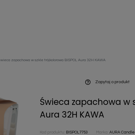
ieniczne
wieca zapachowa w szkle trójkolorowa BISPOL Aura 32H KAWA
norazowe
kowaniowe
help_outline
Zapytaj o produkt
Świeca zapachowa w sz
szystkie
Aura 32H KAWA
Kod produktu:
BISPOL7753
Marka:
AURA Candles