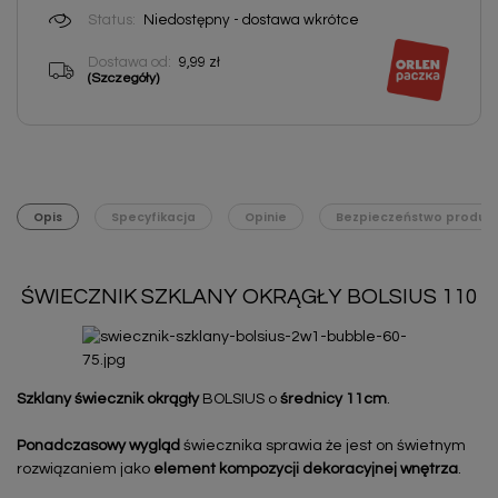
Status:
Niedostępny - dostawa wkrótce
Dostawa od:
9,99 zł
(Szczegóły)
Opis
Specyfikacja
Opinie
Bezpieczeństwo produk
ŚWIECZNIK SZKLANY OKRĄGŁY BOLSIUS 110
Szklany świecznik okrągły
BOLSIUS o
średnicy
11cm
.
Ponadczasowy wygląd
świecznika sprawia że jest on świetnym
rozwiązaniem jako
element kompozycji dekoracyjnej wnętrza
.