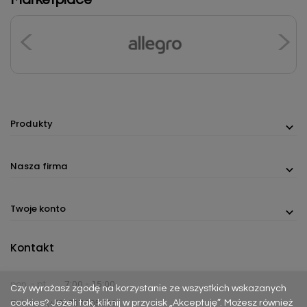
Produkty
Nasza firma
Twoje konto
Kontakt
pon. - pt.
7:00 - 15:00
Czy wyrażasz zgodę na korzystanie ze wszystkich wskazanych
cookies? Jeżeli tak, kliknij w przycisk „Akceptuję”. Możesz również
Telefon:
(+48) 737 305 306