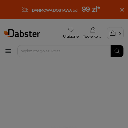
99 zł
*
DARMOWA DOSTAWA od
0
Ulubione
Twoje konto
