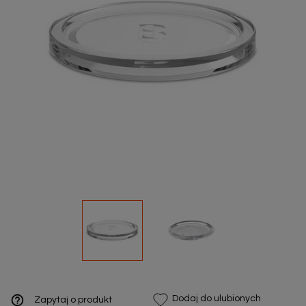
help_outline
Dodaj do ulubionych
Zapytaj o produkt