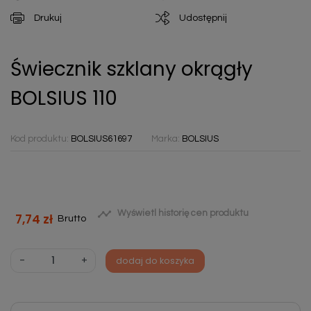
Drukuj
Udostępnij
Świecznik szklany okrągły
BOLSIUS 110
Kod produktu:
BOLSIUS61697
Marka:
BOLSIUS

Wyświetl historię cen produktu
7,74 zł
Brutto
-
+
dodaj do koszyka