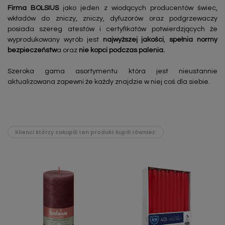
Firma BOLSIUS
jako jeden z wiodących producentów świec,
wkładów do zniczy, zniczy, dyfuzorów oraz podgrzewaczy
posiada szereg atestów i certyfikatów potwierdzjących że
wyprodukowany wyrób jest
najwyższej jakości
,
spełnia normy
bezpieczeństw
a oraz
nie kopci podczas palenia.
Szeroka gama asortymentu która jest nieustannie
aktualizowana zapewni że każdy znajdzie w niej coś dla siebie.
Klienci którzy zakupili ten produkt kupili również: