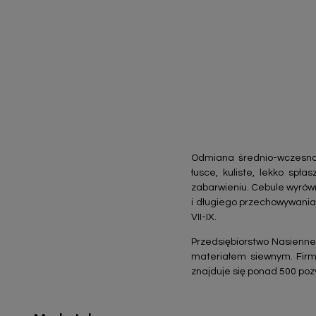
Odmiana średnio-wczesna 
łusce, kuliste, lekko sp
zabarwieniu. Cebule wyrów
i długiego przechowywania.
VII-IX.
Przedsiębiorstwo Nasienne
materiałem siewnym. Firm
znajduje się ponad 500 pozyc