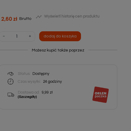

Wyświetl historię cen produktu
2,60 zł
Brutto
-
+
dodaj do koszyka
Możesz kupić także poprzez
Status:
Dostępny
Czas wysyłki:
24
godziny
Dostawa od:
9,99 zł
(Szczegóły)