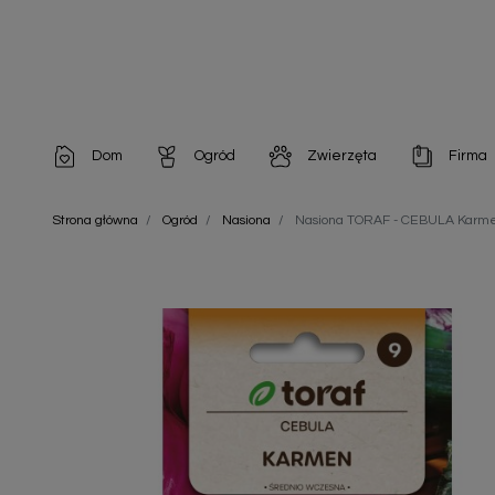
Dom
Ogród
Zwierzęta
Firma
Artykuły dekoracyjne
Chemia do architektury ogrodowej
Szampony i odżywki
Artykuły Hig
Strona główna
Ogród
Nasiona
Nasiona TORAF - CEBULA Karm
Artykuły do pielęgnacji
Chemia do oczek wodnych
Środki na pasożyty
Artykuły jed
Artykuły gospodarstwa domowego
Doniczki i pojemniki
Karmy i Przekąski dla Kotów
Artykuły opa
Artykuły higieniczne
Odstraszacze owadów
Chusteczki nawilżane
Artykuły jednorazowe
Odstraszacze zwierząt
Zobacz w
Artykuły opakowaniowe
Nawozy i preparaty
Zobacz wszystkie
Chemia gospodarcza
Narzędzia ogrodnicze
Nasiona