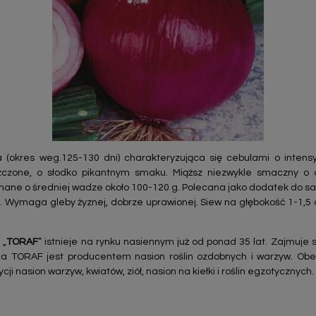
(okres weg.125-130 dni) charakteryzująca się cebulami o intensy
łaszczone, o słodko pikantnym smaku. Miąższ niezwykle smaczny o 
nane o średniej wadze około 100-120 g. Polecana jako dodatek do sa
 Wymaga gleby żyznej, dobrze uprawionej. Siew na głębokość 1-1,5 cm 
 „
TORAF
” istnieje na rynku nasiennym już od ponad 35 lat. Zajmuje
a TORAF jest producentem nasion roślin ozdobnych i warzyw. Obe
ji nasion warzyw, kwiatów, ziół, nasion na kiełki i roślin egzotycznych.