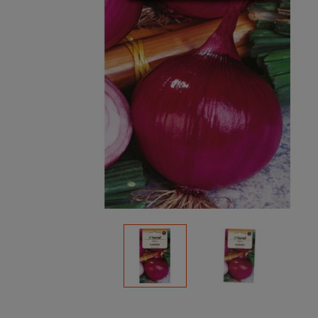
Podłoża
Pozostałe
Środki ochrony roślin
Środki ochrony roślin dla profesjonalistów
Zobacz wszystkie
Zobacz wszystkie