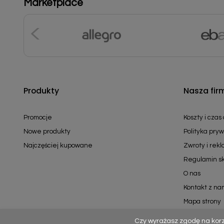
Marketplace
Produkty
Nasza fir
Promocje
Koszty i czas
Nowe produkty
Polityka pryw
Najczęściej kupowane
Zwroty i rek
Regulamin s
O nas
Kontakt z na
Mapa strony
Czy wyrażasz zgodę na kor