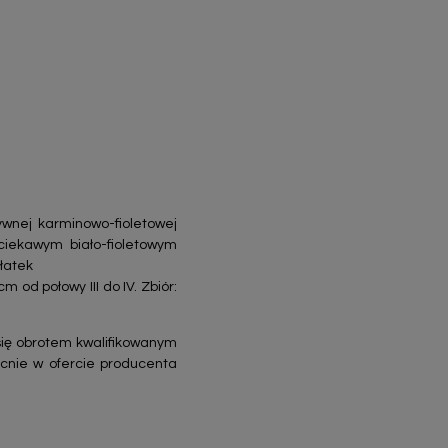
wnej karminowo-fioletowej
ciekawym biało-fioletowym
łatek
od połowy III do IV. Zbiór:
 się obrotem kwalifikowanym
cnie w ofercie producenta