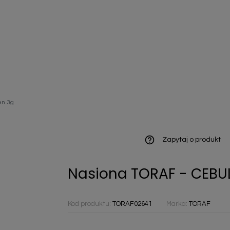
ieniczne
en 3g
norazowe
kowaniowe
help_outline
Zapytaj o produkt
Nasiona TORAF - CEBU
szystkie
Kod produktu:
TORAF02641
Marka:
TORAF