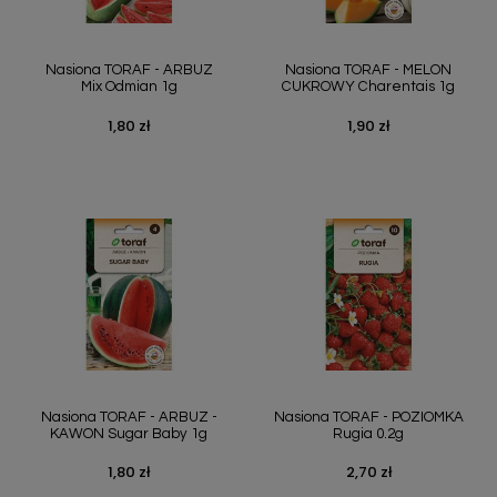
Nasiona TORAF - ARBUZ
Nasiona TORAF - MELON
Mix Odmian 1g
CUKROWY Charentais 1g
1,80 zł
1,90 zł
Cena
Cena
Nasiona TORAF - ARBUZ -
Nasiona TORAF - POZIOMKA
KAWON Sugar Baby 1g
Rugia 0.2g
1,80 zł
2,70 zł
Cena
Cena