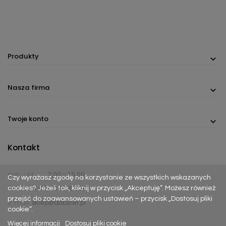
Produkty
Nasza firma
Twoje konto
Kontakt
pon. - pt.
7:00 - 15:00
Czy wyrażasz zgodę na korzystanie ze wszystkich wskazanych
cookies? Jeżeli tak, kliknij w przycisk „Akceptuję”. Możesz również
Telefon:
(+48) 737 305 306
przejść do zaawansowanych ustawień – przycisk „Dostosuj pliki
E-mail:
sklep@dabster.pl
cookie”.
Więcej informacji
Dostosuj pliki cookie