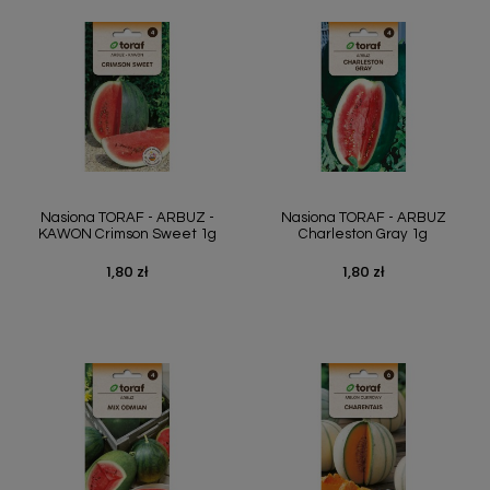
Nasiona TORAF - ARBUZ -
Nasiona TORAF - ARBUZ
KAWON Crimson Sweet 1g
Charleston Gray 1g
1,80 zł
1,80 zł
Cena
Cena