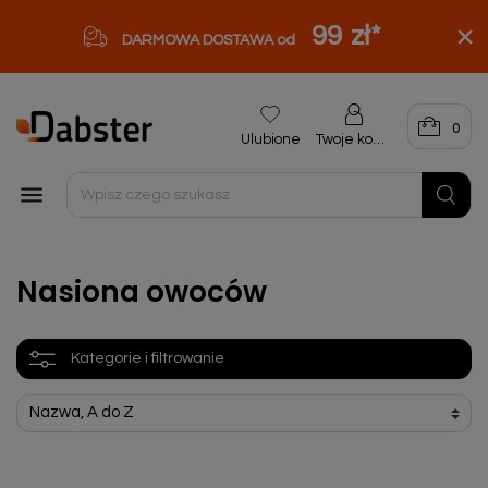
99 zł
*
DARMOWA DOSTAWA od
0
Ulubione
Twoje konto

Nasiona owoców
Kategorie i filtrowanie