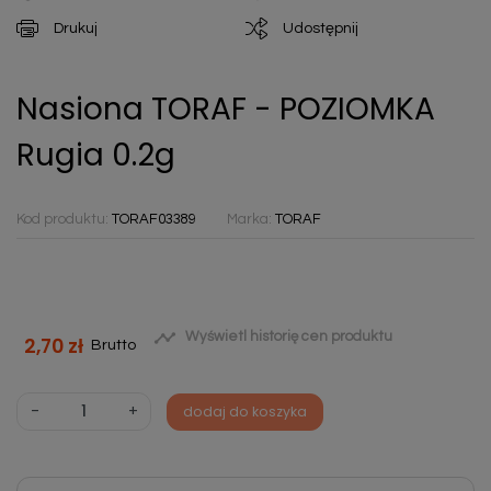
Drukuj
Udostępnij
Nasiona TORAF - POZIOMKA
Rugia 0.2g
Kod produktu:
TORAF03389
Marka:
TORAF

Wyświetl historię cen produktu
2,70 zł
Brutto
-
+
dodaj do koszyka