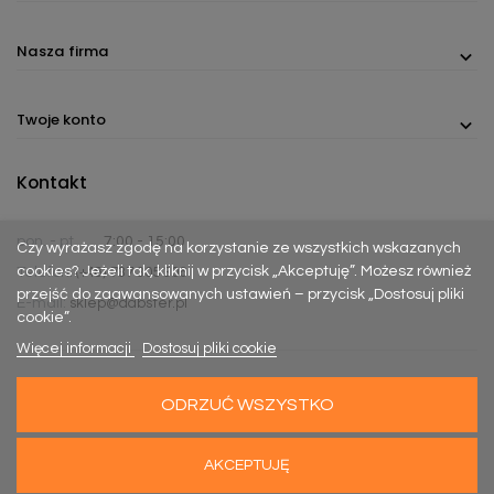
Nasza firma
Twoje konto
Kontakt
pon. - pt.
7:00 - 15:00
Czy wyrażasz zgodę na korzystanie ze wszystkich wskazanych
cookies? Jeżeli tak, kliknij w przycisk „Akceptuję”. Możesz również
Telefon:
(+48) 737 305 306
przejść do zaawansowanych ustawień – przycisk „Dostosuj pliki
E-mail:
sklep@dabster.pl
cookie”.
Więcej informacji
Dostosuj pliki cookie
ODRZUĆ WSZYSTKO
Made with
Happy Rebels
&
MiyoStudio
AKCEPTUJĘ