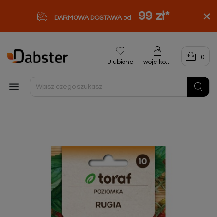
99 zł
*
DARMOWA DOSTAWA od
0
Ulubione
Twoje konto
