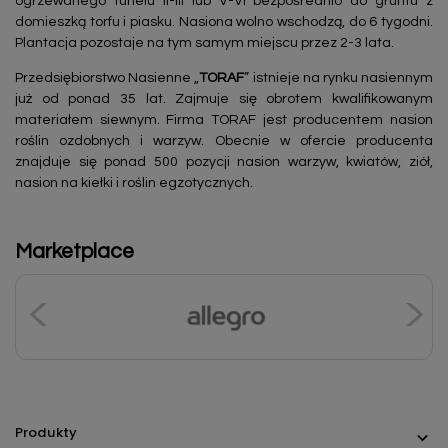
ogrzewanego tunelu II-III lub V-VI bezpośrednio do gruntu z
domieszką torfu i piasku. Nasiona wolno wschodzą, do 6 tygodni.
Plantacja pozostaje na tym samym miejscu przez 2-3 lata.
Przedsiębiorstwo Nasienne „
TORAF
” istnieje na rynku nasiennym
już od ponad 35 lat. Zajmuje się obrotem kwalifikowanym
materiałem siewnym. Firma TORAF jest producentem nasion
roślin ozdobnych i warzyw. Obecnie w ofercie producenta
znajduje się ponad 500 pozycji nasion warzyw, kwiatów, ziół,
nasion na kiełki i roślin egzotycznych.
Marketplace
Produkty