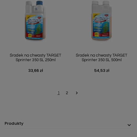
Środek na chwasty TARGET
Środek na chwasty TARGET
Sprinter 350 SL 250ml
Sprinter 350 SL 500ml
33,66 zł
54,53 zł
Cena
Cena

Następny
1
2
Produkty