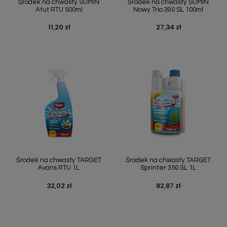
Środek na chwasty SUMIN
Środek na chwasty SUMIN
Atut RTU 500ml
Nowy Trio 390 SL 100ml
11,20 zł
27,34 zł
Cena
Cena
Środek na chwasty TARGET
Środek na chwasty TARGET
Avans RTU 1L
Sprinter 350 SL 1L
32,02 zł
82,87 zł
Cena
Cena