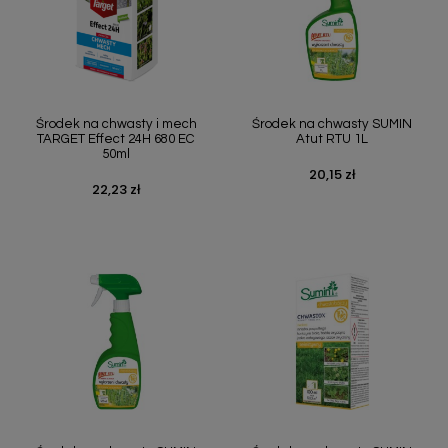
Środek na chwasty i mech
Środek na chwasty SUMIN
TARGET Effect 24H 680 EC
Atut RTU 1L
50ml
20,15 zł
Cena
22,23 zł
Cena