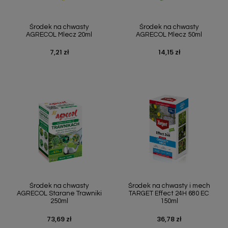
Środek na chwasty
Środek na chwasty
AGRECOL Mlecz 20ml
AGRECOL Mlecz 50ml
7,21 zł
14,15 zł
Cena
Cena
Środek na chwasty
Środek na chwasty i mech
AGRECOL Starane Trawniki
TARGET Effect 24H 680 EC
250ml
150ml
73,69 zł
36,78 zł
Cena
Cena