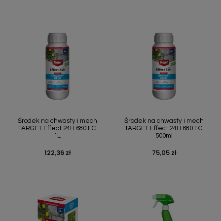
Środek na chwasty i mech
Środek na chwasty i mech
TARGET Effect 24H 680 EC
TARGET Effect 24H 680 EC
1L
500ml
122,36 zł
75,05 zł
Cena
Cena