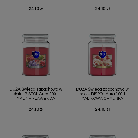
24,10 zł
24,10 zł
Cena
Cena
DUŻA Świeca zapachowa w
DUŻA Świeca zapachowa w
słoiku BISPOL Aura 100H
słoiku BISPOL Aura 100H
MALINA - LAWENDA
MALINOWA CHMURKA
24,10 zł
24,10 zł
Cena
Cena