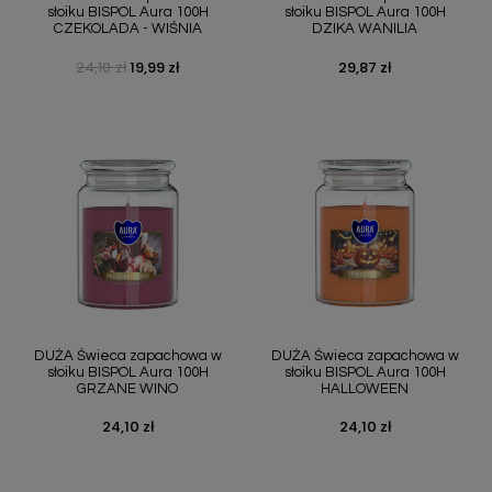
słoiku BISPOL Aura 100H
słoiku BISPOL Aura 100H
CZEKOLADA - WIŚNIA
DZIKA WANILIA
24,10 zł
19,99 zł
29,87 zł
Cena podstawowa
Cena
Cena
DUŻA Świeca zapachowa w
DUŻA Świeca zapachowa w
słoiku BISPOL Aura 100H
słoiku BISPOL Aura 100H
GRZANE WINO
HALLOWEEN
24,10 zł
24,10 zł
Cena
Cena