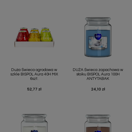
Duża Świeca ogrodowa w
DUŻA Świeca zapachowa w
szkle BISPOL Aura 40H MIX
słoiku BISPOL Aura 100H
6szt.
ANTYTABAK
52,77 zł
24,10 zł
Cena
Cena