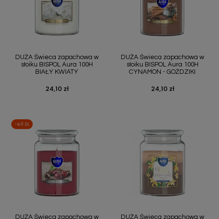
DUŻA Świeca zapachowa w
DUŻA Świeca zapachowa w
słoiku BISPOL Aura 100H
słoiku BISPOL Aura 100H
BIAŁY KWIATY
CYNAMON - GOŹDZIKI
24,10 zł
24,10 zł
Cena
Cena
-4,11 ZŁ
DUŻA Świeca zapachowa w
DUŻA Świeca zapachowa w