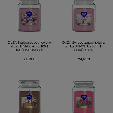
DUŻA Świeca zapachowa w
DUŻA Świeca zapachowa w
słoiku BISPOL Aura 100H
słoiku BISPOL Aura 100H
MROŻONE JAGODY
OGRÓD SPA
24,10 zł
24,10 zł
Cena
Cena