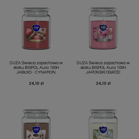
DUŻA Świeca zapachowa w
DUŻA Świeca zapachowa w
słoiku BISPOL Aura 100H
słoiku BISPOL Aura 100H
JABŁKO - CYNAMON
JAPOŃSKI OGRÓD
24,10 zł
24,10 zł
Cena
Cena