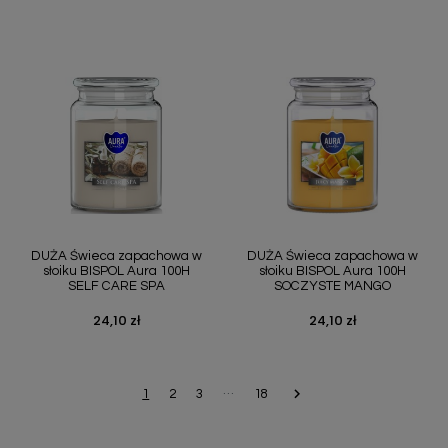
DUŻA Świeca zapachowa w
DUŻA Świeca zapachowa w
słoiku BISPOL Aura 100H
słoiku BISPOL Aura 100H
SELF CARE SPA
SOCZYSTE MANGO
24,10 zł
24,10 zł
Cena
Cena
…

Następny
1
2
3
18