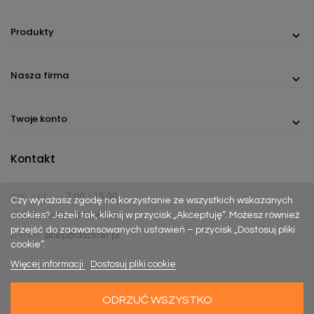
Produkty
Nasza firma
Twoje konto
Kontakt
pon. - pt.
7:00 - 15:00
Czy wyrażasz zgodę na korzystanie ze wszystkich wskazanych
cookies? Jeżeli tak, kliknij w przycisk „Akceptuję”. Możesz również
Telefon:
(+48) 737 305 306
przejść do zaawansowanych ustawień – przycisk „Dostosuj pliki
E-mail:
sklep@dabster.pl
cookie”.
Więcej informacji
Dostosuj pliki cookie
ODRZUĆ WSZYSTKO