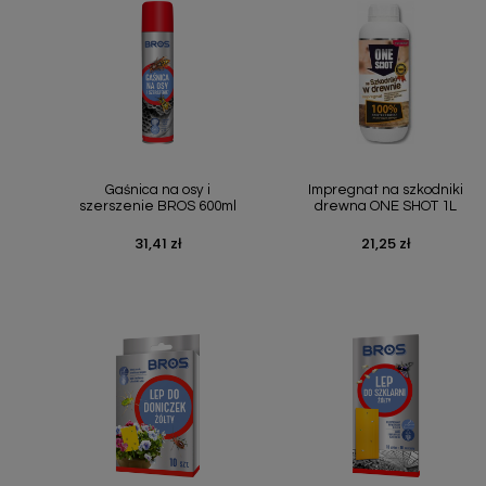
Podłoża
Pozostałe
Środki ochrony roślin
Środki ochrony roślin dla profesjonalistów
Zobacz wszystkie
Szybki podgląd
Szybki podgląd


Gaśnica na osy i
Impregnat na szkodniki
szerszenie BROS 600ml
drewna ONE SHOT 1L
Zobacz wszystkie
31,41 zł
21,25 zł
Cena
Cena