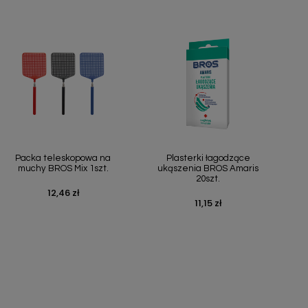
Szybki podgląd
Szybki podgląd


Packa teleskopowa na
Plasterki łagodzące
muchy BROS Mix 1szt.
ukąszenia BROS Amaris
20szt.
12,46 zł
Cena
11,15 zł
Cena