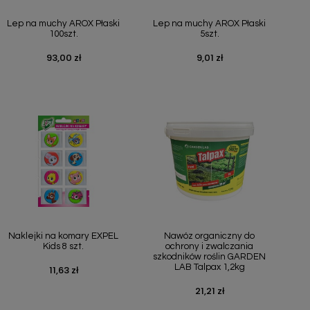
Szybki podgląd
Szybki podgląd


Lep na muchy AROX Płaski
Lep na muchy AROX Płaski
100szt.
5szt.
93,00 zł
9,01 zł
Cena
Cena
Szybki podgląd
Szybki podgląd


Naklejki na komary EXPEL
Nawóz organiczny do
Kids 8 szt.
ochrony i zwalczania
szkodników roślin GARDEN
LAB Talpax 1,2kg
11,63 zł
Cena
21,21 zł
Cena