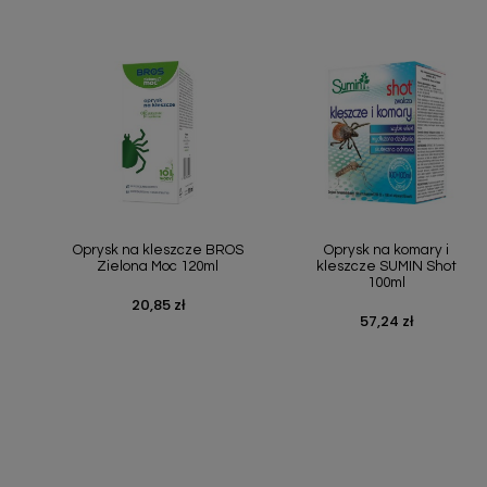
Szybki podgląd
Szybki podgląd


Oprysk na kleszcze BROS
Oprysk na komary i
Zielona Moc 120ml
kleszcze SUMIN Shot
100ml
20,85 zł
Cena
57,24 zł
Cena