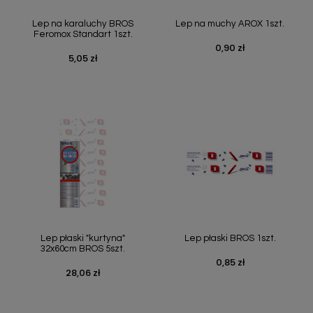
Szybki podgląd
Szybki podgląd


Lep na karaluchy BROS
Lep na muchy AROX 1szt.
Feromox Standart 1szt.
0,90 zł
Cena
5,05 zł
Cena
Szybki podgląd
Szybki podgląd


Lep płaski "kurtyna"
Lep płaski BROS 1szt.
32x60cm BROS 5szt.
0,85 zł
Cena
28,06 zł
Cena