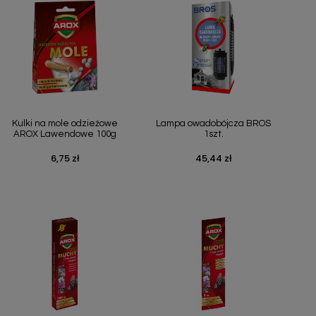
Szybki podgląd
Szybki podgląd


Kulki na mole odzieżowe
Lampa owadobójcza BROS
AROX Lawendowe 100g
1szt.
6,75 zł
45,44 zł
Cena
Cena