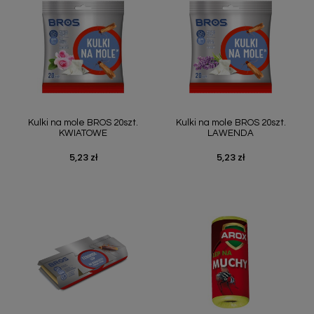
Szybki podgląd
Szybki podgląd


Kulki na mole BROS 20szt.
Kulki na mole BROS 20szt.
KWIATOWE
LAWENDA
5,23 zł
5,23 zł
Cena
Cena