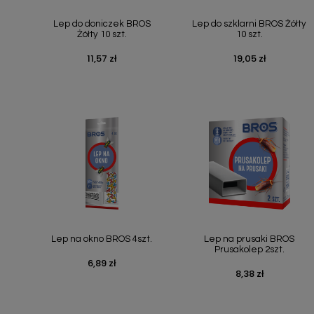
Szybki podgląd
Szybki podgląd


Lep do doniczek BROS
Lep do szklarni BROS Żółty
Żółty 10 szt.
10 szt.
11,57 zł
19,05 zł
Cena
Cena
Szybki podgląd
Szybki podgląd


Lep na okno BROS 4szt.
Lep na prusaki BROS
Prusakolep 2szt.
6,89 zł
Cena
8,38 zł
Cena