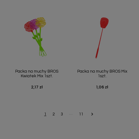
Szybki podgląd
Szybki podgląd


Packa na muchy BROS
Packa na muchy BROS Mix
Kwiatek Mix 1szt.
1szt.
2,17 zł
1,06 zł
Cena
Cena
…

Następny
1
2
3
11