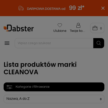
99 zł
*
DARMOWA DOSTAWA od
0
Ulubione
Twoje konto

Lista produktów marki
CLEANOVA
Kategorie i filtrowanie