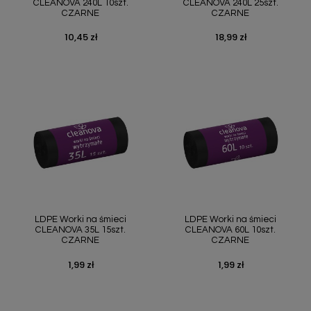
CLEANOVA 240L 10szt.
CLEANOVA 240L 25szt.
CZARNE
CZARNE
10,45 zł
18,99 zł
Cena
Cena
LDPE Worki na śmieci
LDPE Worki na śmieci
CLEANOVA 35L 15szt.
CLEANOVA 60L 10szt.
CZARNE
CZARNE
1,99 zł
1,99 zł
Cena
Cena