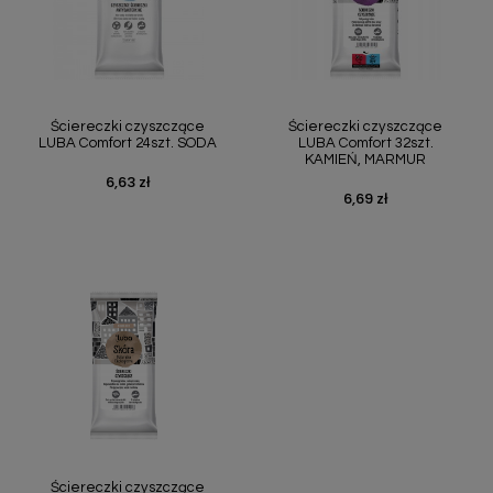
Ściereczki czyszczące
Ściereczki czyszczące
LUBA Comfort 24szt. SODA
LUBA Comfort 32szt.
KAMIEŃ, MARMUR
6,63 zł
Cena
6,69 zł
Cena
Ściereczki czyszczące