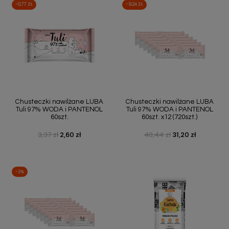
-0,77 ZŁ
-9,24 ZŁ
Chusteczki nawilżane LUBA
Chusteczki nawilżane LUBA
Tuli 97% WODA i PANTENOL
Tuli 97% WODA i PANTENOL
60szt.
60szt. x12 (720szt.)
3,37 zł
2,60 zł
40,44 zł
31,20 zł
Cena podstawowa
Cena
Cena podstawowa
Cena
-3%