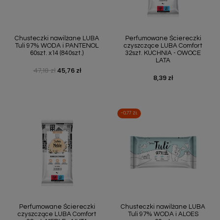
Chusteczki nawilżane LUBA
Perfumowane Ściereczki
Tuli 97% WODA i PANTENOL
czyszczące LUBA Comfort
60szt. x14 (840szt.)
32szt. KUCHNIA - OWOCE
LATA
47,18 zł
45,76 zł
Cena podstawowa
Cena
8,39 zł
Cena
-0,77 ZŁ
Perfumowane Ściereczki
Chusteczki nawilżane LUBA
czyszczące LUBA Comfort
Tuli 97% WODA i ALOES