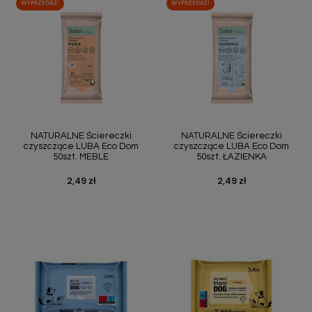
WYPRZEDAŻ!
WYPRZEDAŻ!
NATURALNE Ściereczki
NATURALNE Ściereczki
czyszczące LUBA Eco Dom
czyszczące LUBA Eco Dom
50szt. MEBLE
50szt. ŁAZIENKA
2,49 zł
2,49 zł
Cena
Cena