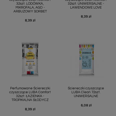
32szt. LODÓWKA,
32szt. UNIWERSALNE -
MIKROFALA, AGD -
LAWENDOWE LOVE
ARBUZOWY SORBET
8,39 zł
Cena
8,39 zł
Cena
Perfumowane Ściereczki
Ściereczki czyszczące
czyszczące LUBA Comfort
LUBA Clean 72szt.
32szt. ŁAZIENKA -
UNIWERSALNE
TROPIKALNA SŁODYCZ
6,08 zł
Cena
8,39 zł
Cena