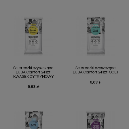
Ściereczki czyszczące
Ściereczki czyszczące
LUBA Comfort 24szt.
LUBA Comfort 24szt. OCET
KWASEK CYTRYNOWY
6,63 zł
Cena
6,63 zł
Cena