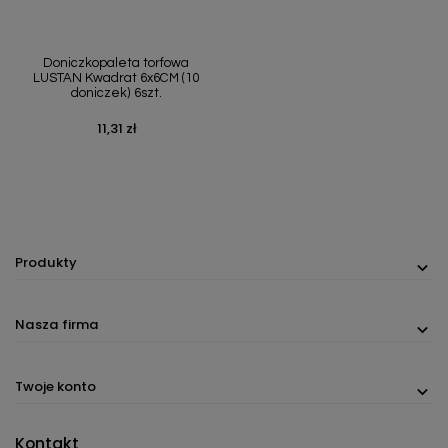
Doniczkopaleta torfowa
LUSTAN Kwadrat 6x6CM (10
doniczek) 6szt.
11,31 zł
Cena
Produkty
Nasza firma
Twoje konto
Kontakt