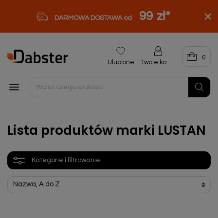
99 zł
*
DARMOWA DOSTAWA od
0
Ulubione
Twoje konto

Lista produktów marki LUSTAN
Kategorie i filtrowanie