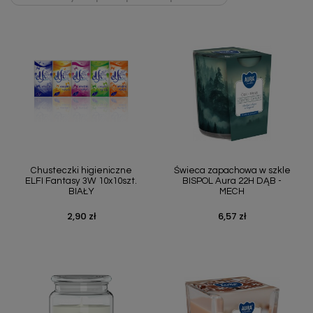
Chusteczki higieniczne
Świeca zapachowa w szkle
ELFI Fantasy 3W 10x10szt.
BISPOL Aura 22H DĄB -
BIAŁY
MECH
2,90 zł
6,57 zł
Cena
Cena