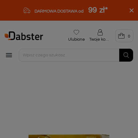
99 zł
*
DARMOWA DOSTAWA od
0
Ulubione
Twoje konto
