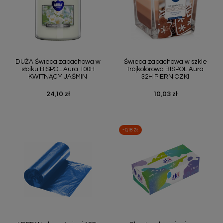
DUŻA Świeca zapachowa w
Świeca zapachowa w szkle
słoiku BISPOL Aura 100H
trójkolorowa BISPOL Aura
KWITNĄCY JAŚMIN
32H PIERNICZKI
24,10 zł
10,03 zł
Cena
Cena
-0,18 ZŁ