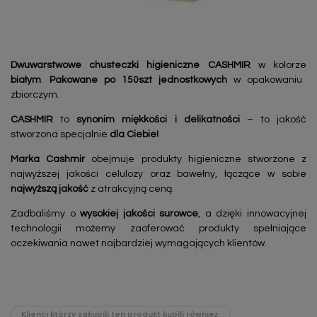
Dwuwarstwowe chusteczki higieniczne CASHMIR
w kolorze
białym
.
Pakowane po 150szt jednostkowych
w opakowaniu
zbiorczym.
CASHMIR
to
synonim miękkości i delikatności
– to jakość
stworzona specjalnie
dla Ciebie!
Marka Cashmir
obejmuje produkty higieniczne stworzone z
najwyższej jakości celulozy oraz bawełny, łączące w sobie
najwyższą jakość
z atrakcyjną ceną.
Zadbaliśmy o
wysokiej jakości surowce
, a dzięki innowacyjnej
technologii możemy zaoferować produkty spełniające
oczekiwania nawet najbardziej wymagających klientów.
Klienci którzy zakupili ten produkt kupili również: