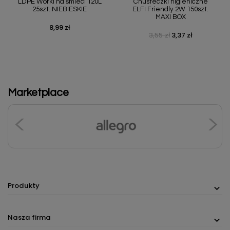
LDPE Worki na śmieci 120L
Chusteczki higieniczne
25szt. NIEBIESKIE
ELFI Friendly 2W 150szt.
MAXI BOX
8,99 zł
Cena
3,55 zł
3,37 zł
Cena podstawowa
Cena
Marketplace
Produkty
Nasza firma