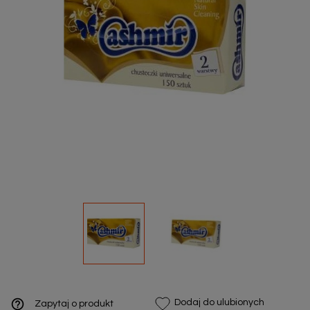
help_outline
Dodaj do ulubionych
Zapytaj o produkt