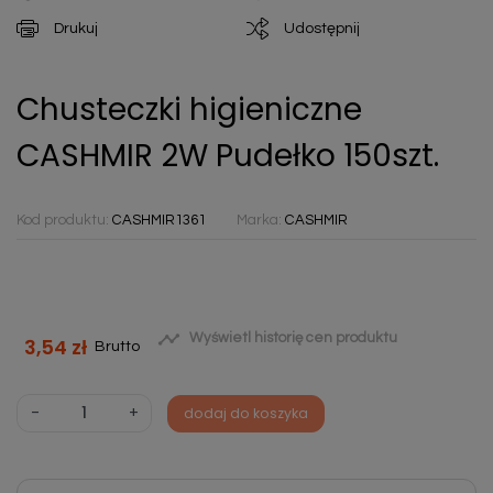
Drukuj
Udostępnij
Chusteczki higieniczne
CASHMIR 2W Pudełko 150szt.
Kod produktu:
CASHMIR1361
Marka:
CASHMIR

Wyświetl historię cen produktu
3,54 zł
Brutto
-
+
dodaj do koszyka