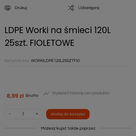
Drukuj
Udostępnij
LDPE Worki na śmieci 120L
25szt. FIOLETOWE
Kod produktu:
WORKILDPE120L25SZTFIO

Wyświetl historię cen produktu
8,99 zł
Brutto
-
+
dodaj do koszyka
Możesz kupić także poprzez