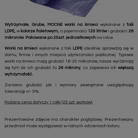
Wytrzymałe
,
Grube
,
MOCNE worki na śmieci
wykonane z
folii
LDPE,
w
kolorze fioletowym,
o pojemności
120 litrów
i grubości
26
mikronów
.
Pakowane po 25szt. jednostkowych
na rolce.
Worki na śmieci
wykonane z folii
LDPE
idealnie sprawdzą się w
domu, firmie i innych miejsca użyteczności publicznej. Typowe
worki na śmieci mają grubość 18-20 mikronów, nasze wyróżniają
się tym że ich grubość to
26 mikrony
, co zapewnia ich
większą
wytrzymałość.
Zarówno grubość jak i wymiary zewnętrzne uwzględniają
tolerancję +/- 5%.
Podana cena dotyczy 1 rolki (25 szt. worków).
Prezentowane zdjęcie ma charakter poglądowy. Prezentowany
przedmiot może występować w różnych odcieniach koloru.