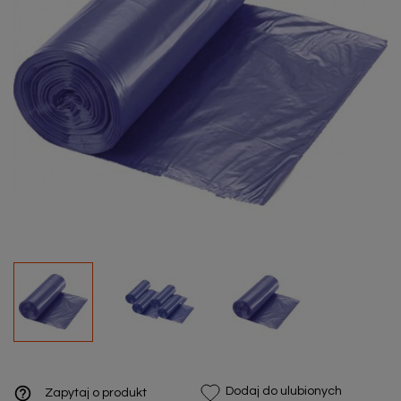
help_outline
Dodaj do ulubionych
Zapytaj o produkt