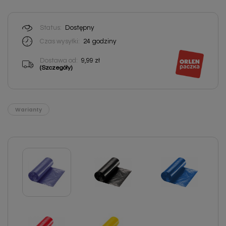
Status:
Dostępny
Czas wysyłki:
24
godziny
Dostawa od:
9,99 zł
(Szczegóły)
Warianty