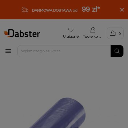
99 zł
*
DARMOWA DOSTAWA od
0
Ulubione
Twoje konto
