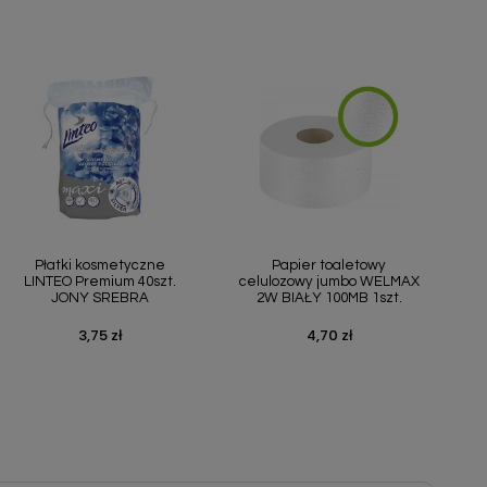
Szybki podgląd
Szybki podgląd


Płatki kosmetyczne
Papier toaletowy
LINTEO Premium 40szt.
celulozowy jumbo WELMAX
JONY SREBRA
2W BIAŁY 100MB 1szt.
3,75 zł
4,70 zł
Cena
Cena