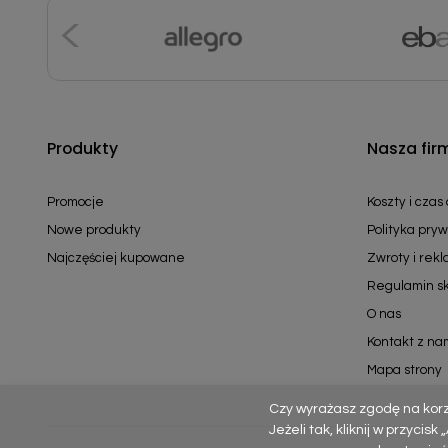
Produkty
Nasza fir
Promocje
Koszty i czas
Nowe produkty
Polityka pryw
Najczęściej kupowane
Zwroty i rek
Regulamin s
O nas
Kontakt z na
Mapa strony
Czy wyrażasz zgodę na kor
Jeżeli tak, kliknij w przycis