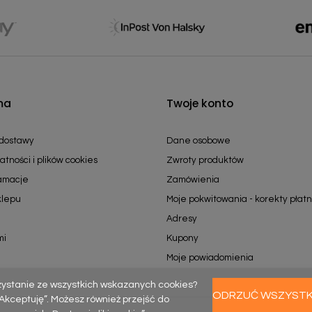
ma
Twoje konto
 dostawy
Dane osobowe
atności i plików cookies
Zwroty produktów
lamacje
Zamówienia
klepu
Moje pokwitowania - korekty płatn
Adresy
mi
Kupony
Moje powiadomienia
zystanie ze wszystkich wskazanych cookies?
ODRZUĆ WSZYST
k „Akceptuję”. Możesz również przejść do