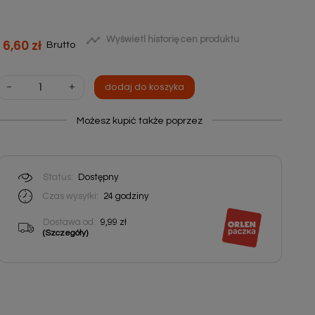

Wyświetl historię cen produktu
6,60 zł
Brutto
-
+
dodaj do koszyka
Możesz kupić także poprzez
Status:
Dostępny
Czas wysyłki:
24
godziny
Dostawa od:
9,99 zł
(Szczegóły)