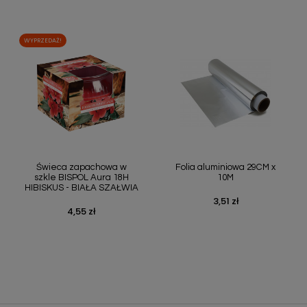
WYPRZEDAŻ!
Szybki podgląd
Szybki podgląd


Świeca zapachowa w
Folia aluminiowa 29CM x
szkle BISPOL Aura 18H
10M
HIBISKUS - BIAŁA SZAŁWIA
3,51 zł
Cena
4,55 zł
Cena