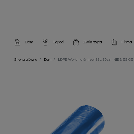
Dom
Ogród
Zwierzęta
Firma
Artykuły dekoracyjne
Chemia do architektury ogrodowej
Szampony i odżywki
Artykuły Hig
Strona główna
Dom
LDPE Worki na śmieci 35L 50szt. NIEBIESKIE
Artykuły do pielęgnacji
Chemia do oczek wodnych
Środki na pasożyty
Artykuły jed
Artykuły gospodarstwa domowego
Doniczki i pojemniki
Karmy i Przekąski dla Kotów
Artykuły opa
Artykuły higieniczne
Odstraszacze owadów
Chusteczki nawilżane
Artykuły jednorazowe
Odstraszacze zwierząt
Zobacz w
Artykuły opakowaniowe
Nawozy i preparaty
Zobacz wszystkie
Chemia gospodarcza
Narzędzia ogrodnicze
Nasiona