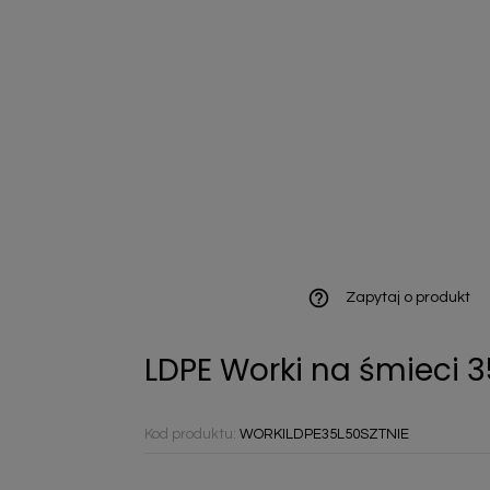
ieniczne
norazowe
kowaniowe
help_outline
Zapytaj o produkt
LDPE Worki na śmieci 35
szystkie
Kod produktu:
WORKILDPE35L50SZTNIE