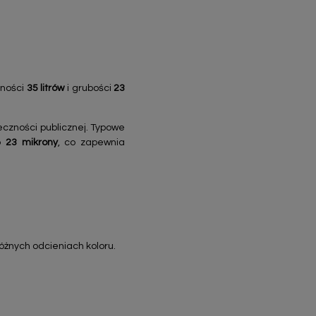
mności
35 litrów
i grubości
23
eczności publicznej. Typowe
to
23 mikrony
, co zapewnia
żnych odcieniach koloru.