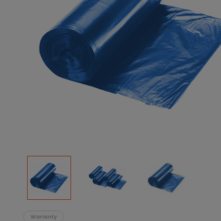
Podłoża
Pozostałe
Środki ochrony roślin
Środki ochrony roślin dla profesjonalistów
Zobacz wszystkie
Zobacz wszystkie
Warianty