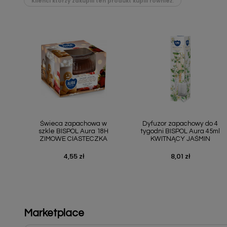
Klienci którzy zakupili ten produkt kupili również:
Szybki podgląd
Szybki podgląd


Świeca zapachowa w
Dyfuzor zapachowy do 4
szkle BISPOL Aura 18H
tygodni BISPOL Aura 45ml
ZIMOWE CIASTECZKA
KWITNĄCY JAŚMIN
4,55 zł
8,01 zł
Cena
Cena
Marketplace