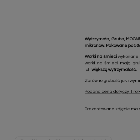
Wytrzymałe
,
Grube
,
MOCNE 
mikronów
.
Pakowane po 50s
Worki na śmieci
wykonane z 
worki na śmieci mają gru
ich
większą wytrzymałość.
Zarówno grubość jak i wymi
Podana cena dotyczy 1 rolki
Prezentowane zdjęcie ma c