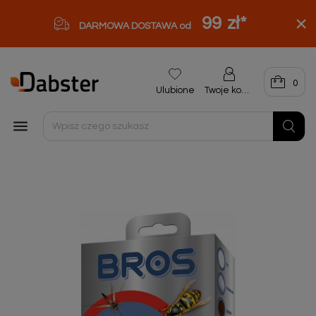
99 zł
*
DARMOWA DOSTAWA od
0
Ulubione
Twoje konto
