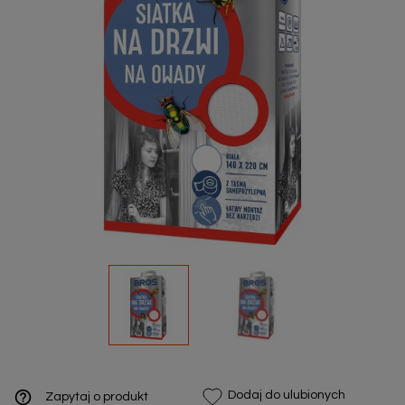
help_outline
Dodaj do ulubionych
Zapytaj o produkt