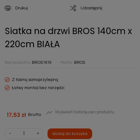
Drukuj
Udostępnij
Siatka na drzwi BROS 140cm x
220cm BIAŁA
Kod produktu:
BROS1619
Marka:
BROS
Z taśmą samoprzylepną
Łatwy montaż bez narzędzi

Wyświetl historię cen produktu
17,53 zł
Brutto
-
+
dodaj do koszyka