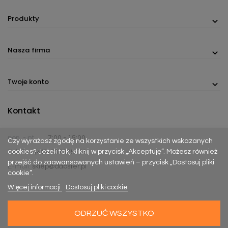
Produkty
Nasza firma
Twoje konto
Kontakt
pon. - pt.
7:00 - 15:00
Czy wyrażasz zgodę na korzystanie ze wszystkich wskazanych
cookies? Jeżeli tak, kliknij w przycisk „Akceptuję”. Możesz również
Telefon:
(+48) 737 305 306
przejść do zaawansowanych ustawień – przycisk „Dostosuj pliki
E-mail:
sklep@dabster.pl
cookie”.
Więcej informacji
Dostosuj pliki cookie
ODRZUĆ WSZYSTKO