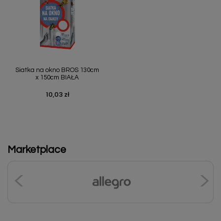
Siatka na okno BROS 130cm
x 150cm BIAŁA
10,03 zł
Cena
Marketplace