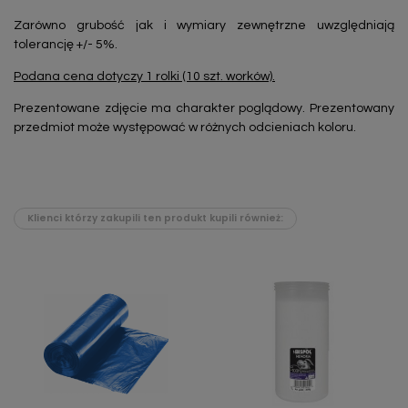
Zarówno grubość jak i wymiary zewnętrzne uwzględniają
tolerancję +/- 5%.
Podana cena dotyczy 1 rolki (10 szt. worków).
Prezentowane zdjęcie ma charakter poglądowy. Prezentowany
przedmiot może występować w różnych odcieniach koloru.
Klienci którzy zakupili ten produkt kupili również: