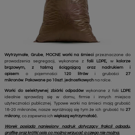
Wytrzymałe
,
Grube
,
MOCNE worki na śmieci
przeznaczone do
prowadzenia segregacji, wykonane z
folii LDPE,
w
kolorze
brązowym, z taśmą ściągającą oraz nadrukiem i
opisem
o pojemności
120 litrów
i grubości
27
mikronów
.
Pakowane po 10szt. jednostkowych
na rolce.
Worki do selektywnej zbiórki odpadów
wykonane z folii
LDPE
idealnie sprawdzą się w domu, firmie i innych miejsca
użyteczności publicznej. Typowe worki na śmieci mają grubość
18-20 mikronów, nasze wyróżniają się tym że ich grubość to
27
mikrony
, co zapewnia ich
większą wytrzymałość.
Worek posiada naniesiony nadruk dotyczący frakcji odpadu,
grafikę oraz krótki opis co można wrzucać a czego nie można.