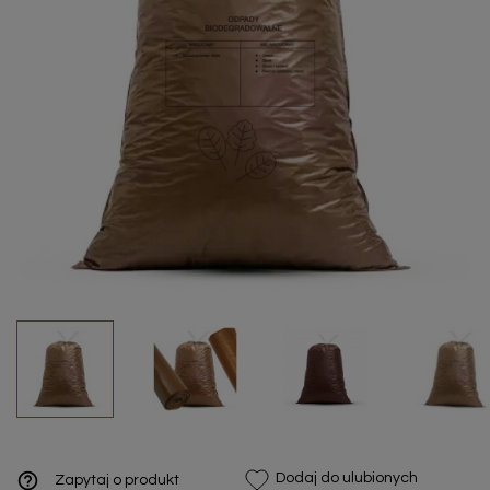
help_outline
Dodaj do ulubionych
Zapytaj o produkt