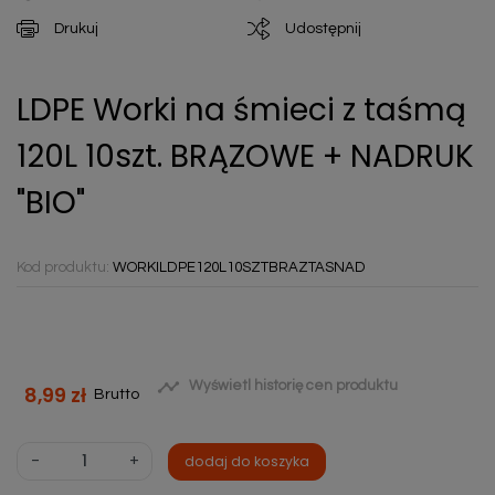
Drukuj
Udostępnij
LDPE Worki na śmieci z taśmą
120L 10szt. BRĄZOWE + NADRUK
"BIO"
Kod produktu:
WORKILDPE120L10SZTBRAZTASNAD

Wyświetl historię cen produktu
8,99 zł
Brutto
-
+
dodaj do koszyka