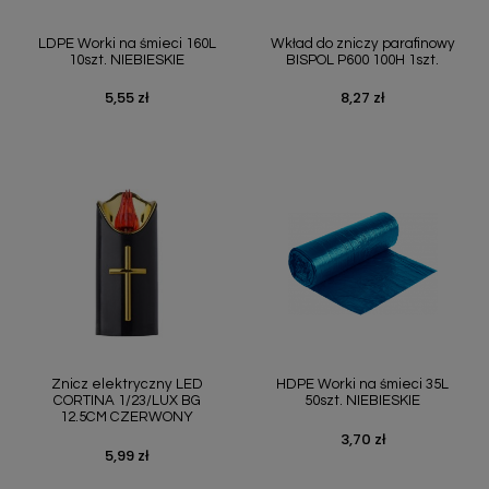
LDPE Worki na śmieci 160L
Wkład do zniczy parafinowy
10szt. NIEBIESKIE
BISPOL P600 100H 1szt.
5,55 zł
8,27 zł
Cena
Cena
Znicz elektryczny LED
HDPE Worki na śmieci 35L
CORTINA 1/23/LUX BG
50szt. NIEBIESKIE
12.5CM CZERWONY
3,70 zł
Cena
5,99 zł
Cena