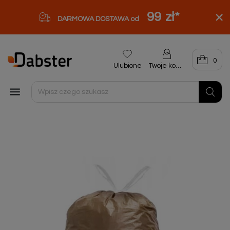
99 zł
*
DARMOWA DOSTAWA od
0
Ulubione
Twoje konto
