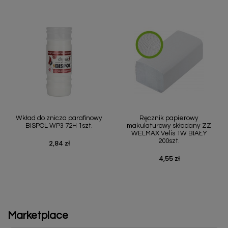
Wkład do znicza parafinowy
Ręcznik papierowy
BISPOL WP3 72H 1szt.
makulaturowy składany ZZ
WELMAX Velis 1W BIAŁY
200szt.
2,84 zł
Cena
4,55 zł
Cena
Marketplace