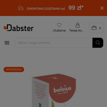
99 zł
*
DARMOWA DOSTAWA od
0
Ulubione
Twoje konto

WYPRZEDAŻ!