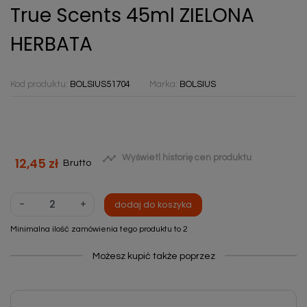
True Scents 45ml ZIELONA
HERBATA
Kod produktu:
BOLSIUS51704
Marka:
BOLSIUS

Wyświetl historię cen produktu
12,45 zł
Brutto
-
+
dodaj do koszyka
Minimalna ilość zamówienia tego produktu to 2
Możesz kupić także poprzez