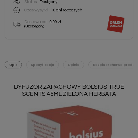
Status:
Dostępny
Czas wysyłki:
10 dni roboczych
Dostawa od:
9,99 zł
(Szczegóły)
Opis
Specyfikacja
Opinie
Bezpieczeństwo produk
DYFUZOR ZAPACHOWY BOLSIUS TRUE
SCENTS 45ML ZIELONA HERBATA