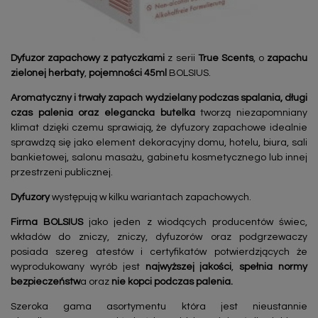
Dyfuzor zapachowy
z patyczkami
z serii
True Scents
, o
zapachu
zielonej herbaty
,
pojemności 45ml
BOLSIUS.
Aromatyczny i trwały zapach wydzielany podczas spalania, długi
czas palenia oraz elegancka butelka
tworzą niezapomniany
klimat dzięki czemu sprawiają, że dyfuzory zapachowe idealnie
sprawdzą się jako element dekoracyjny domu, hotelu, biura, sali
bankietowej, salonu masażu, gabinetu kosmetycznego lub innej
przestrzeni publicznej.
Dyfuzory
występują w kilku wariantach zapachowych.
Firma BOLSIUS
jako jeden z wiodących producentów świec,
wkładów do zniczy, zniczy, dyfuzorów oraz podgrzewaczy
posiada szereg atestów i certyfikatów potwierdzjących że
wyprodukowany wyrób jest
najwyższej jakości
,
spełnia normy
bezpieczeństw
a oraz
nie kopci podczas palenia.
Szeroka gama asortymentu która jest nieustannie