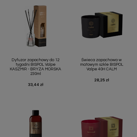
Dyfuzor zapachowy do 12
Świeca zapachowa w
tygodni BISPOL Valpe
matowym szkle BISPOL
KASZMIR - BRYZA MORSKA
Valpe 40H CALM
230ml
28,25 zł
Cena
33,44 zł
Cena