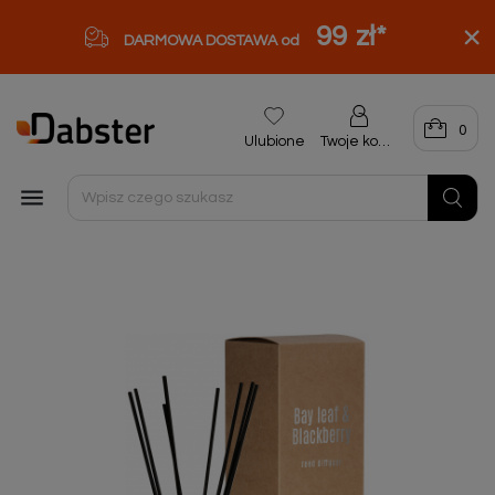
99 zł
*
DARMOWA DOSTAWA od
0
Ulubione
Twoje konto
