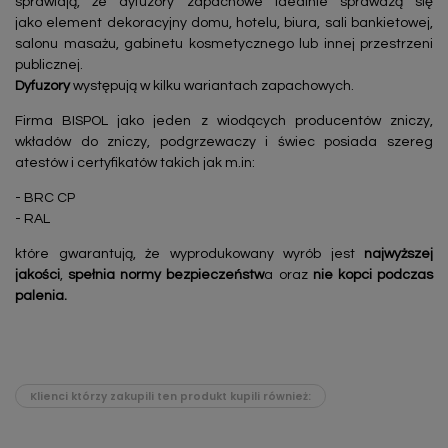
sprawiają, że dyfuzory zapachowe idealnie sprawdzą się
jako element dekoracyjny domu, hotelu, biura, sali bankietowej,
salonu masażu, gabinetu kosmetycznego lub innej przestrzeni
publicznej.
Dyfuzory
występują w kilku wariantach zapachowych.
Firma BISPOL jako jeden z wiodących producentów zniczy,
wkładów do zniczy, podgrzewaczy i świec posiada szereg
atestów i certyfikatów takich jak m.in:
- BRC CP
- RAL
które gwarantują, że wyprodukowany wyrób jest
najwyższej
jakości
,
spełnia normy bezpieczeństw
a oraz
nie kopci podczas
palenia.
Klienci którzy zakupili ten produkt kupili również: