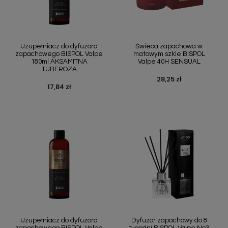
Uzupełniacz do dyfuzora
Świeca zapachowa w
zapachowego BISPOL Valpe
matowym szkle BISPOL
180ml AKSAMITNA
Valpe 40H SENSUAL
TUBEROZA
28,25 zł
Cena
17,84 zł
Cena
Uzupełniacz do dyfuzora
Dyfuzor zapachowy do 8