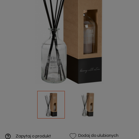
help_outline
Dodaj do ulubionych
Zapytaj o produkt