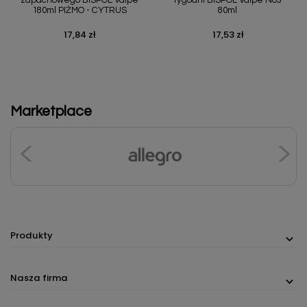
zapachowego BISPOL Valpe
tygodni BISPOL Valpe No3
180ml PIŻMO - CYTRUS
80ml
17,84 zł
17,53 zł
Cena
Cena
Marketplace
Produkty
Nasza firma