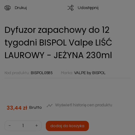
Drukuj
Udostępnij
Dyfuzor zapachowy do 12
tygodni BISPOL Valpe LIŚĆ
LAUROWY - JEŻYNA 230ml
Kod produktu:
BISPOL0585
Marka:
VALPE by BISPOL

Wyświetl historię cen produktu
33,44 zł
Brutto
-
+
dodaj do koszyka