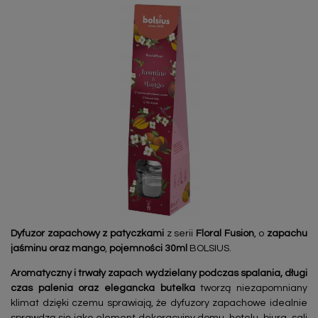
Dyfuzor zapachowy
z patyczkami
z serii
Floral Fusion
, o
zapachu
jaśminu oraz mango
,
pojemności 30ml
BOLSIUS.
Aromatyczny i trwały zapach wydzielany podczas spalania, długi
czas palenia oraz elegancka butelka
tworzą niezapomniany
klimat dzięki czemu sprawiają, że dyfuzory zapachowe idealnie
sprawdzą się jako element dekoracyjny domu, hotelu, biura, sali