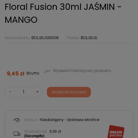
Floral Fusion 30ml JAŚMIN -
MANGO
Kod produktu:
BOLSIUS50306
Marka:
BOLSIUS

Wyświetl historię cen produktu
9,45 zł
Brutto
-
+
dodaj do koszyka
Status:
Niedostępny - dostawa wkrótce
Dostawa od:
9,99 zł
(Szczegóły)