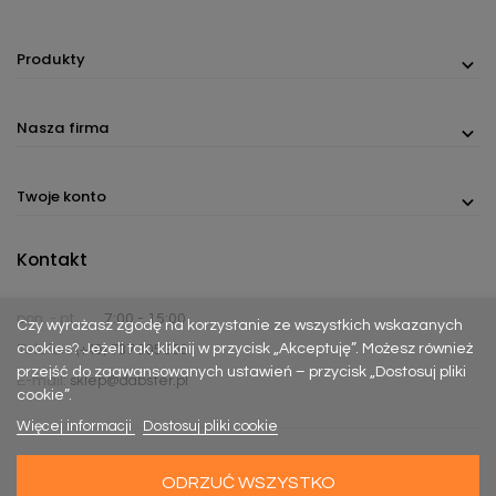
Produkty
Nasza firma
Twoje konto
Kontakt
pon. - pt.
7:00 - 15:00
Czy wyrażasz zgodę na korzystanie ze wszystkich wskazanych
cookies? Jeżeli tak, kliknij w przycisk „Akceptuję”. Możesz również
Telefon:
(+48) 737 305 306
przejść do zaawansowanych ustawień – przycisk „Dostosuj pliki
E-mail:
sklep@dabster.pl
cookie”.
Więcej informacji
Dostosuj pliki cookie
ODRZUĆ WSZYSTKO