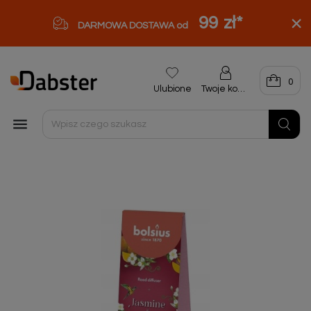
99 zł
*
DARMOWA DOSTAWA od
0
Ulubione
Twoje konto
