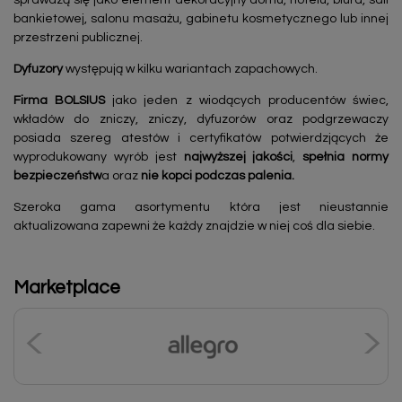
bankietowej, salonu masażu, gabinetu kosmetycznego lub innej
przestrzeni publicznej.
Dyfuzory
występują w kilku wariantach zapachowych.
Firma BOLSIUS
jako jeden z wiodących producentów świec,
wkładów do zniczy, zniczy, dyfuzorów oraz podgrzewaczy
posiada szereg atestów i certyfikatów potwierdzjących że
wyprodukowany wyrób jest
najwyższej jakości
,
spełnia normy
bezpieczeństw
a oraz
nie kopci podczas palenia.
Szeroka gama asortymentu która jest nieustannie
aktualizowana zapewni że każdy znajdzie w niej coś dla siebie.
Marketplace