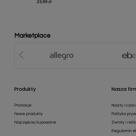
23,99 zł
Cena
Marketplace
Produkty
Nasza fir
Promocje
Koszty i czas
Nowe produkty
Polityka pryw
Najczęściej kupowane
Zwroty i rek
Regulamin s