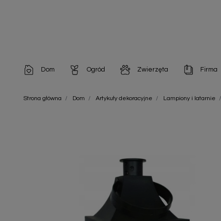
Dom
Ogród
Zwierzęta
Firma
Artykuły dekoracyjne
Chemia do architektury ogrodowej
Szampony i odżywki
Artykuły Hig
Strona główna
Dom
Artykuły dekoracyjne
Lampiony i latarnie
Artykuły do pielęgnacji
Chemia do oczek wodnych
Środki na pasożyty
Artykuły jed
Artykuły gospodarstwa domowego
Doniczki i pojemniki
Karmy i Przekąski dla Kotów
Artykuły opa
Artykuły higieniczne
Odstraszacze owadów
Chusteczki nawilżane
Artykuły jednorazowe
Odstraszacze zwierząt
Zobacz w
Artykuły opakowaniowe
Nawozy i preparaty
Zobacz wszystkie
Chemia gospodarcza
Narzędzia ogrodnicze
Nasiona