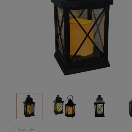
Podłoża
Pozostałe
Środki ochrony roślin
Środki ochrony roślin dla profesjonalistów
Zobacz wszystkie
Zobacz wszystkie
Warianty