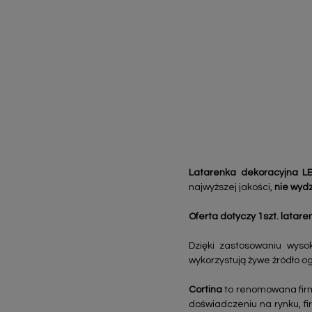
Latarenka dekoracyjna L
najwyższej jakości,
nie wydz
Oferta dotyczy 1szt. lataren
Dzięki zastosowaniu wyso
wykorzystują żywe źródło o
Cortina
to renomowana firma
doświadczeniu na rynku, fi