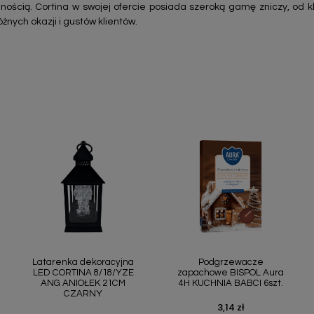
alnością. Cortina w swojej ofercie posiada szeroką gamę zniczy, od
nych okazji i gustów klientów.
Szybki podgląd
Szybki podgląd


Latarenka dekoracyjna
Podgrzewacze
LED CORTINA 8/18/YZE
zapachowe BISPOL Aura
ANG ANIOŁEK 21CM
4H KUCHNIA BABCI 6szt.
CZARNY
3,14 zł
Cena