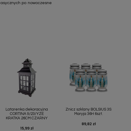
 klasycznych po nowoczesne
Szybki podgląd
Szybki podgląd


Latarenka dekoracyjna
Znicz szklany BOLSIUS 3S
CORTINA 9/23/YZE
Maryja 36H 6szt.
KRATKA 26CM CZARNY
89,82 zł
Cena
15,99 zł
Cena