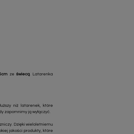
,5cm
ze
świecą
. Latarenka
ższy niż latarenek, które
gdy zapomnimy ją wyłączyć.
zniczy. Dzięki wieloletniemu
iej jakości produkty, które