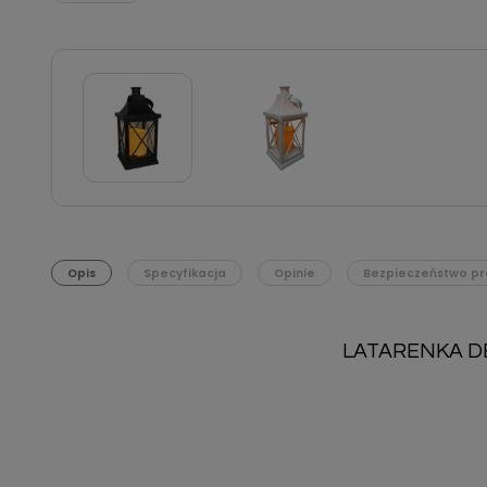
Opis
Specyfikacja
Opinie
Bezpieczeństwo pr
LATARENKA D