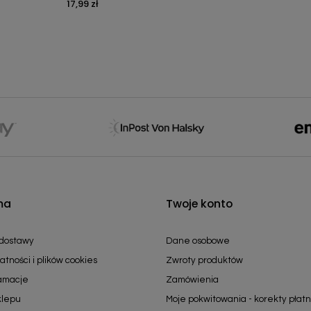
17,99 zł
Cena
ma
Twoje konto
 dostawy
Dane osobowe
atności i plików cookies
Zwroty produktów
lamacje
Zamówienia
klepu
Moje pokwitowania - korekty płatn