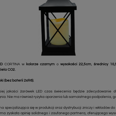
ED
CORTINA w
kolorze czarnym
o
wysokości 22,5cm
,
średnicy 10
iela CO2.
ki (bez baterii 2xR6).
kiej jakości żarówek LED czas świecenia będzie zdecydowanie dłu
gnia. Nie ma również ryzyka oparzenia lub samoistnego podpalenia, 
 specjalizująca się w produkcji oraz dystrybucji zniczy i wkładów do 
rma zyskała opinię solidnego i zaufanego partnera, oferującego wysok