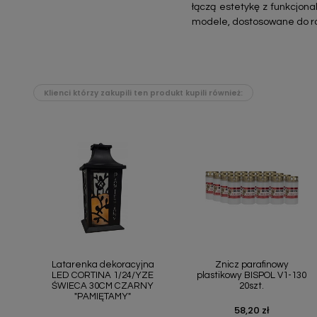
łączą estetykę z funkcjon
modele, dostosowane do róż
Klienci którzy zakupili ten produkt kupili również:
Szybki podgląd
Szybki podgląd


Latarenka dekoracyjna
Znicz parafinowy
LED CORTINA 1/24/YZE
plastikowy BISPOL V1-130
ŚWIECA 30CM CZARNY
20szt.
"PAMIĘTAMY"
58,20 zł
Cena