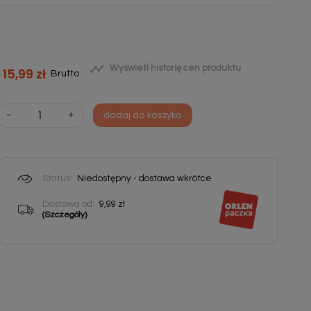

Wyświetl historię cen produktu
15,99 zł
Brutto
-
+
dodaj do koszyka
Status:
Niedostępny - dostawa wkrótce
Dostawa od:
9,99 zł
(Szczegóły)