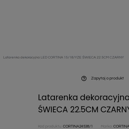
ieniczne
Latarenka dekoracyjna LED CORTINA 15/18/YZE ŚWIECA 22.5CM CZARNY
norazowe
kowaniowe
help_outline
Zapytaj o produkt
Latarenka dekoracyjna
szystkie
ŚWIECA 22.5CM CZARN
Kod produktu:
CORTINA24538/1
Marka:
CORTIN