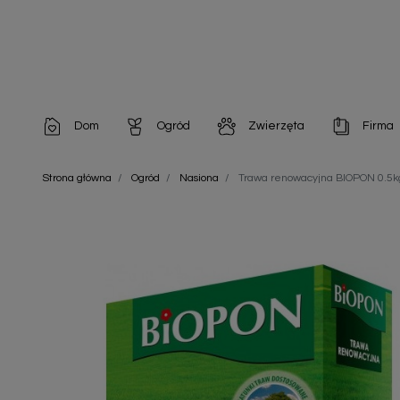
Dom
Ogród
Zwierzęta
Firma
Artykuły dekoracyjne
Chemia do architektury ogrodowej
Szampony i odżywki
Artykuły Hig
Strona główna
Ogród
Nasiona
Trawa renowacyjna BIOPON 0.5k
Artykuły do pielęgnacji
Chemia do oczek wodnych
Środki na pasożyty
Artykuły jed
Artykuły gospodarstwa domowego
Doniczki i pojemniki
Karmy i Przekąski dla Kotów
Artykuły opa
Artykuły higieniczne
Odstraszacze owadów
Chusteczki nawilżane
Artykuły jednorazowe
Odstraszacze zwierząt
Zobacz w
Artykuły opakowaniowe
Nawozy i preparaty
Zobacz wszystkie
Chemia gospodarcza
Narzędzia ogrodnicze
Nasiona