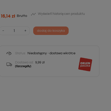

Wyświetl historię cen produktu
16,14 zł
Brutto
-
+
dodaj do koszyka
Status:
Niedostępny - dostawa wkrótce
Dostawa od:
9,99 zł
(Szczegóły)