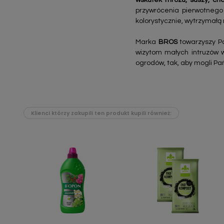
wskutek mrozu, suszy, ch
przywrócenia pierwotnego 
kolorystycznie, wytrzymał
Marka
BROS
towarzyszy Pa
wizytom małych intruzów 
ogrodów, tak, aby mogli Pa
Klienci którzy zakupili ten produkt kupili również:
Szybki podgląd
Szybki podgląd

