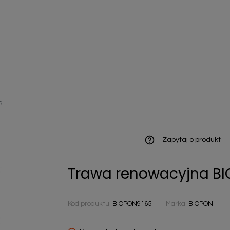
ieniczne
g
norazowe
kowaniowe
help_outline
Zapytaj o produkt
Trawa renowacyjna BI
szystkie
Kod produktu:
BIOPON9165
Marka:
BIOPON