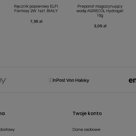
Ręcznik papierowy ELFI
Preparat magazynujący
Fantasy 2W 1szt. BIAŁY
wodę AGRECOL Hydrogel
10g
7,35 zł
Cena
3,05 zł
Cena
ma
Twoje konto
 dostawy
Dane osobowe