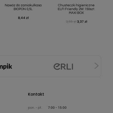
Nawóz do zamiokulkasa
Chusteczki higieniczne
BIOPON 0,5L
ELFI Friendly 2W 150szt.
MAXI BOX
8,44 zł
Cena
3,55 zł
3,37 zł
Cena podstawowa
Cena
Kontakt
pon. - pt.
7:00 - 15:00