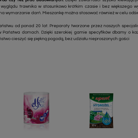
orób czy też prac budowlanych.
Dzięki zawartości szybko kiełkują
wyglądu trawnika w stosunkowo krótkim czasie i bez większego wys
ą na wymarzanie darń. Mieszankę można stosować również w celu odśw
ństwu od ponad 20 lat. Preparaty tworzone przez naszych specjal
w Państwa domach. Dzięki szerokiej gamie specyfików dbamy o ka
ństwo cieszyć się piękną pogodą, bez udziału nieproszonych gości
Szybki podgląd
Szybki podgląd

