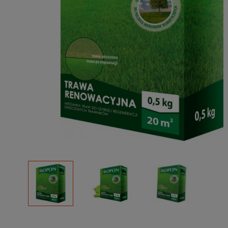
Podłoża
Pozostałe
Środki ochrony roślin
Środki ochrony roślin dla profesjonalistów
Zobacz wszystkie
Zobacz wszystkie