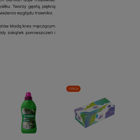
cych odmian daje możliwość
iłku. Tworzy gęstą, piękną
ieżenia wyglądu trawnika.
istów kładą kres męczącym
żdy zakątek pomieszczeń i
-0,18 ZŁ
Szybki podgląd
Szybki podgląd

