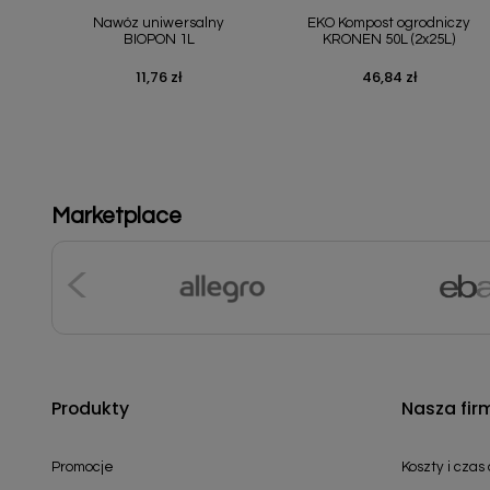
Nawóz uniwersalny
EKO Kompost ogrodniczy
BIOPON 1L
KRONEN 50L (2x25L)
11,76 zł
46,84 zł
Cena
Cena
Marketplace
Produkty
Nasza fir
Promocje
Koszty i czas