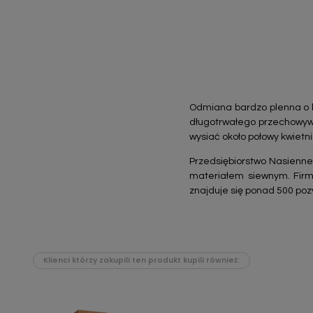
Odmiana bardzo plenna o ko
długotrwałego przechowywa
wysiać około połowy kwietn
Przedsiębiorstwo Nasienne
materiałem siewnym. Firm
znajduje się ponad 500 pozyc
Klienci którzy zakupili ten produkt kupili również: