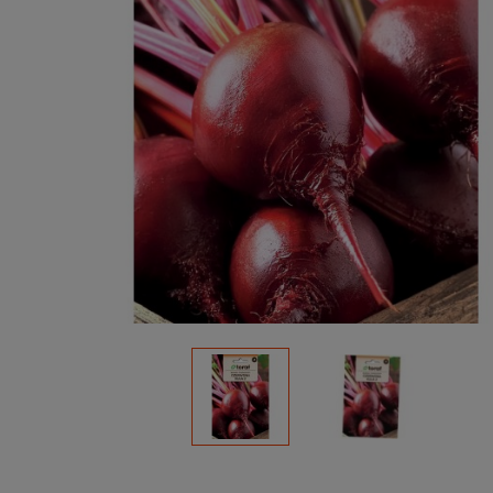
Podłoża
Pozostałe
Środki ochrony roślin
Środki ochrony roślin dla profesjonalistów
Zobacz wszystkie
Zobacz wszystkie