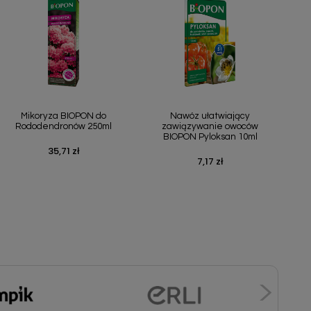
Szybki podgląd
Szybki podgląd


Mikoryza BIOPON do
Nawóz ułatwiający
Rododendronów 250ml
zawiązywanie owoców
BIOPON Pyloksan 10ml
35,71 zł
Cena
7,17 zł
Cena