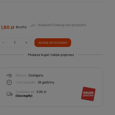

Wyświetl historię cen produktu
1,80 zł
Brutto
-
+
dodaj do koszyka
Możesz kupić także poprzez
Status:
Dostępny
Czas wysyłki:
24
godziny
Dostawa od:
9,99 zł
(Szczegóły)