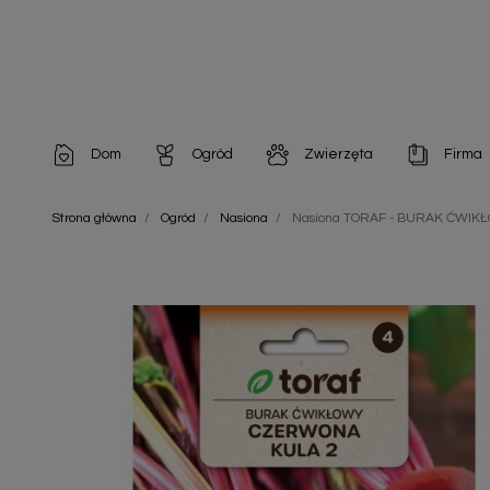
Dom
Ogród
Zwierzęta
Firma
Artykuły dekoracyjne
Chemia do architektury ogrodowej
Szampony i odżywki
Artykuły Hig
Strona główna
Ogród
Nasiona
Nasiona TORAF - BURAK ĆWIKŁO
Artykuły do pielęgnacji
Chemia do oczek wodnych
Środki na pasożyty
Artykuły jed
Artykuły gospodarstwa domowego
Doniczki i pojemniki
Karmy i Przekąski dla Kotów
Artykuły opa
Artykuły higieniczne
Odstraszacze owadów
Chusteczki nawilżane
Artykuły jednorazowe
Odstraszacze zwierząt
Zobacz w
Artykuły opakowaniowe
Nawozy i preparaty
Zobacz wszystkie
Chemia gospodarcza
Narzędzia ogrodnicze
Nasiona