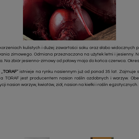
rzeniach kulistych i dużej zawartości soku oraz słabo widocznych p
nia zimowego. Odmiana przeznaczona na użytek letni i jesienny. Na 
ia. Na zbiór jesienno-zimowy od połowy maja do końca czerwca. Okres
 „
TORAF
” istnieje na rynku nasiennym już od ponad 35 lat. Zajmuje
a TORAF jest producentem nasion roślin ozdobnych i warzyw. Obe
ji nasion warzyw, kwiatów, ziół, nasion na kiełki i roślin egzotycznych.