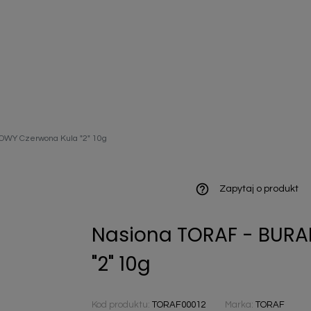
ieniczne
WY Czerwona Kula "2" 10g
norazowe
kowaniowe
help_outline
Zapytaj o produkt
Nasiona TORAF - BUR
szystkie
"2" 10g
Kod produktu:
TORAF00012
Marka:
TORAF