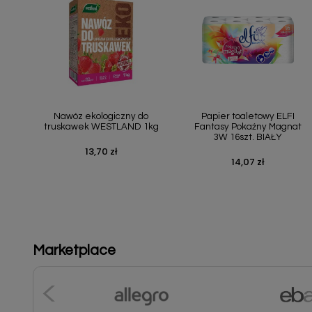
Szybki podgląd
Szybki podgląd


Nawóz ekologiczny do
Papier toaletowy ELFI
truskawek WESTLAND 1kg
Fantasy Pokaźny Magnat
3W 16szt. BIAŁY
13,70 zł
Cena
14,07 zł
Cena
Marketplace