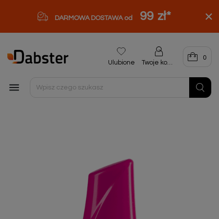
99 zł
*
DARMOWA DOSTAWA od
0
Ulubione
Twoje konto
