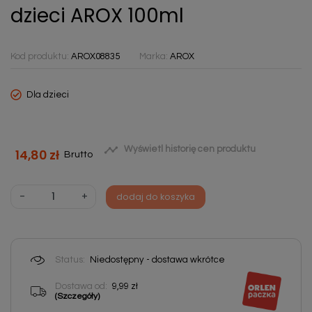
dzieci AROX 100ml
Kod produktu:
AROX08835
Marka:
AROX
Dla dzieci

Wyświetl historię cen produktu
14,80 zł
Brutto
-
+
dodaj do koszyka
Status:
Niedostępny - dostawa wkrótce
Dostawa od:
9,99 zł
(Szczegóły)