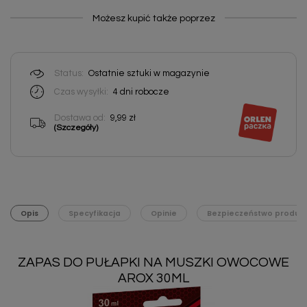
Możesz kupić także poprzez
Status:
Ostatnie sztuki w magazynie
Czas wysyłki:
4 dni robocze
Dostawa od:
9,99 zł
(Szczegóły)
Opis
Specyfikacja
Opinie
Bezpieczeństwo produk
ZAPAS DO PUŁAPKI NA MUSZKI OWOCOWE
AROX 30ML