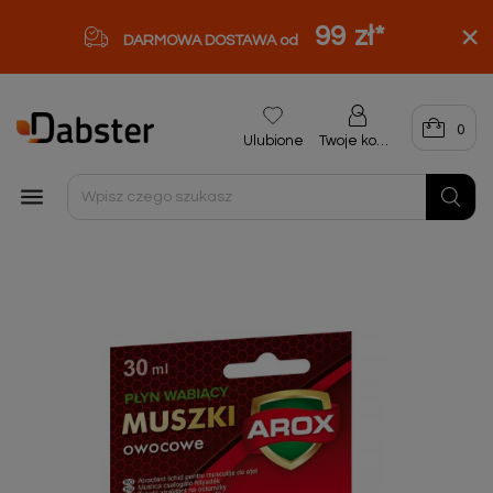
99 zł
*
DARMOWA DOSTAWA od
0
Ulubione
Twoje konto
