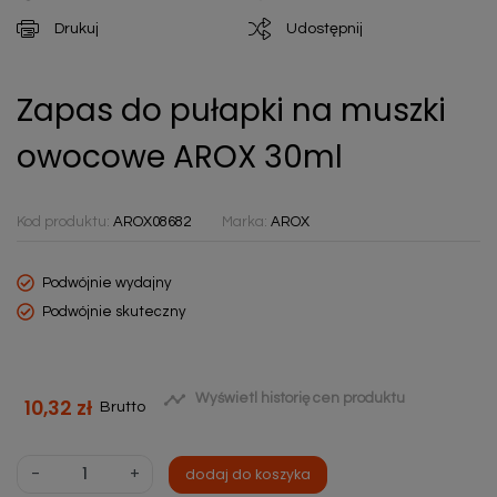
Drukuj
Udostępnij
Zapas do pułapki na muszki
owocowe AROX 30ml
Kod produktu:
AROX08682
Marka:
AROX
Podwójnie wydajny
Podwójnie skuteczny

Wyświetl historię cen produktu
10,32 zł
Brutto
-
+
dodaj do koszyka