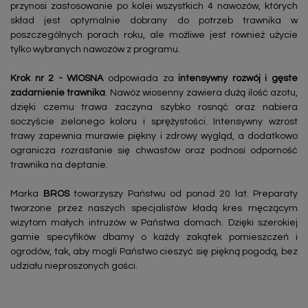
przynosi zastosowanie po kolei wszystkich 4 nawozów, których
skład jest optymalnie dobrany do potrzeb trawnika w
poszczególnych porach roku, ale możliwe jest również użycie
tylko wybranych nawozów z programu.
Krok nr 2 - WIOSNA
odpowiada za
intensywny rozwój i gęste
zadarnienie trawnika
. Nawóz wiosenny zawiera dużą ilość azotu,
dzięki czemu trawa zaczyna szybko rosnąć oraz nabiera
soczyście zielonego koloru i sprężystości. Intensywny wzrost
trawy zapewnia murawie piękny i zdrowy wygląd, a dodatkowo
ogranicza rozrastanie się chwastów oraz podnosi odporność
trawnika na deptanie.
Marka
BROS
towarzyszy Państwu od ponad 20 lat. Preparaty
tworzone przez naszych specjalistów kładą kres męczącym
wizytom małych intruzów w Państwa domach. Dzięki szerokiej
gamie specyfików dbamy o każdy zakątek pomieszczeń i
ogrodów, tak, aby mogli Państwo cieszyć się piękną pogodą, bez
udziału nieproszonych gości.