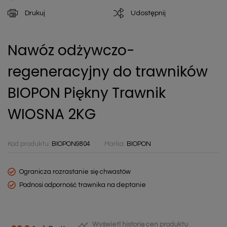
Drukuj
Udostępnij
Nawóz odżywczo-
regeneracyjny do trawników
BIOPON Piękny Trawnik
WIOSNA 2KG
Kod produktu:
BIOPON9804
Marka:
BIOPON
Ogranicza rozrastanie się chwastów
Podnosi odporność trawnika na deptanie

Wyświetl historię cen produktu