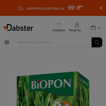
99 zł
*
DARMOWA DOSTAWA od
0
Ulubione
Twoje konto
