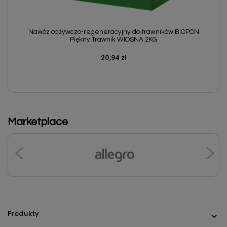
N
Nawóz odżywczo-regeneracyjny do trawników BIOPON
Piękny Trawnik WIOSNA 2KG
20,94 zł
Cena
Marketplace
Produkty