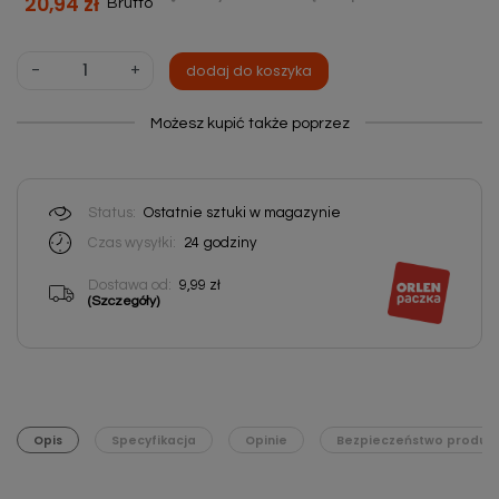
20,94 zł
Brutto
-
+
dodaj do koszyka
Możesz kupić także poprzez
Status:
Ostatnie sztuki w magazynie
Czas wysyłki:
24
godziny
Dostawa od:
9,99 zł
(Szczegóły)
Opis
Specyfikacja
Opinie
Bezpieczeństwo produk