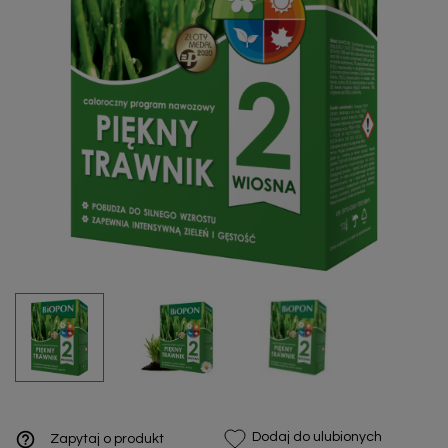
help_outline
Dodaj do ulubionych
Zapytaj o produkt