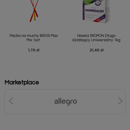
Packa na muchy BROS Max
Nawóz BIOPON Długo
Mix 1szt.
działający Uniwersalny 1kg
1,70 zł
21,40 zł
Cena
Cena
Marketplace