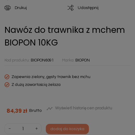
Drukuj
Udostępnij
Nawóz do trawnika z mchem
BIOPON 10KG
Kod produktu:
BIOPON6091
Marka:
BIOPON
Zapewnia zielony, gęsty trawnik bez mchu
Z dużą zawartością żelaza

Wyświetl historię cen produktu
84,39 zł
Brutto
-
+
dodaj do koszyka