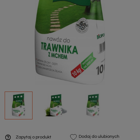
help_outline
Dodaj do ulubionych
Zapytaj o produkt