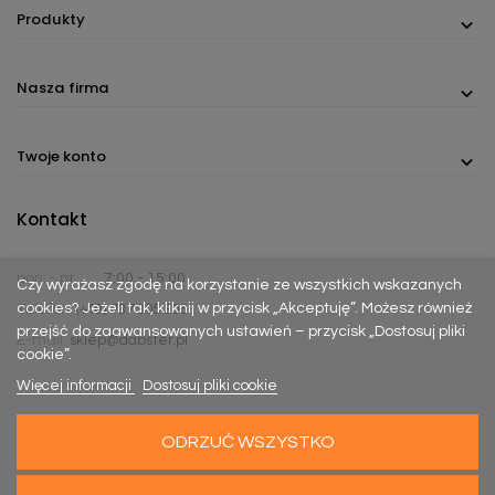
Produkty
Nasza firma
Twoje konto
Kontakt
pon. - pt.
7:00 - 15:00
Czy wyrażasz zgodę na korzystanie ze wszystkich wskazanych
cookies? Jeżeli tak, kliknij w przycisk „Akceptuję”. Możesz również
Telefon:
(+48) 737 305 306
przejść do zaawansowanych ustawień – przycisk „Dostosuj pliki
E-mail:
sklep@dabster.pl
cookie”.
Więcej informacji
Dostosuj pliki cookie
ODRZUĆ WSZYSTKO
Made with
Happy Rebels
&
MiyoStudio