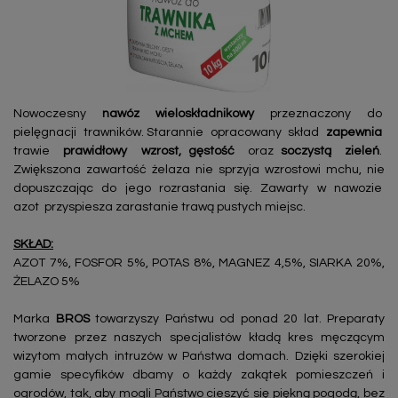
Nowoczesny
nawóz wieloskładnikowy
przeznaczony do
pielęgnacji trawników. Starannie opracowany skład
zapewnia
trawie
prawidłowy wzrost, gęstość
oraz
soczystą zieleń
.
Zwiększona zawartość żelaza nie sprzyja wzrostowi mchu, nie
dopuszczając do jego rozrastania się. Zawarty w nawozie
azot przyspiesza zarastanie trawą pustych miejsc.
SKŁAD:
AZOT 7%, FOSFOR 5%, POTAS 8%, MAGNEZ 4,5%, SIARKA 20%,
ŻELAZO 5%
Marka
BROS
towarzyszy Państwu od ponad 20 lat. Preparaty
tworzone przez naszych specjalistów kładą kres męczącym
wizytom małych intruzów w Państwa domach. Dzięki szerokiej
gamie specyfików dbamy o każdy zakątek pomieszczeń i
ogrodów, tak, aby mogli Państwo cieszyć się piękną pogodą, bez