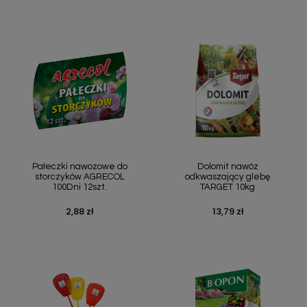
Pałeczki nawozowe do
Dolomit nawóz
storczyków AGRECOL
odkwaszający glebę
100Dni 12szt.
TARGET 10kg
2,88 zł
13,79 zł
Cena
Cena