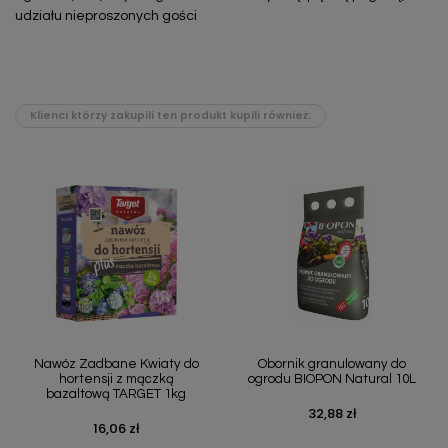
udziału nieproszonych gości
Klienci którzy zakupili ten produkt kupili również:
Nawóz Zadbane Kwiaty do
Obornik granulowany do
hortensji z mączką
ogrodu BIOPON Natural 10L
bazaltową TARGET 1kg
32,88 zł
Cena
16,06 zł
Cena