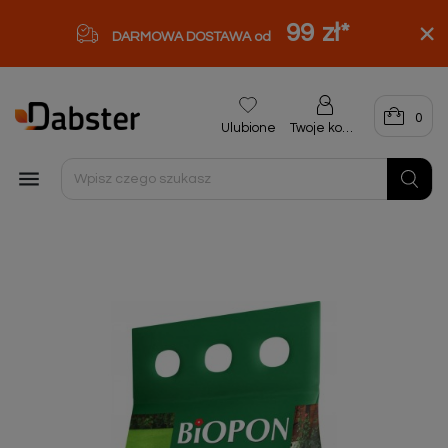
99 zł
*
DARMOWA DOSTAWA od
0
Ulubione
Twoje konto
