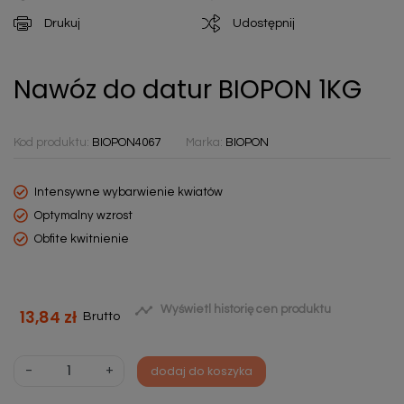
Drukuj
Udostępnij
Nawóz do datur BIOPON 1KG
Kod produktu:
BIOPON4067
Marka:
BIOPON
Intensywne wybarwienie kwiatów
Optymalny wzrost
Obfite kwitnienie

Wyświetl historię cen produktu
13,84 zł
Brutto
-
+
dodaj do koszyka