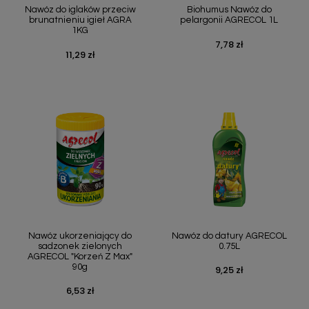
Nawóz do iglaków przeciw
Biohumus Nawóz do
brunatnieniu igieł AGRA
pelargonii AGRECOL 1L
1KG
7,78 zł
Cena
11,29 zł
Cena
Nawóz ukorzeniający do
Nawóz do datury AGRECOL
sadzonek zielonych
0.75L
AGRECOL "Korzeń Z Max"
90g
9,25 zł
Cena
6,53 zł
Cena