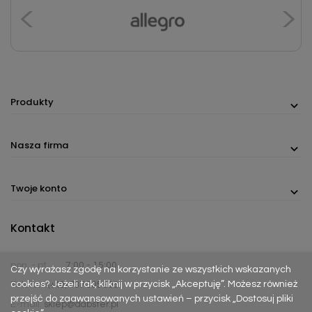
Produkty
Nasza firma
Twoje konto
Kontakt
pon. - pt.
7:00 - 15:00
Czy wyrażasz zgodę na korzystanie ze wszystkich wskazanych
cookies? Jeżeli tak, kliknij w przycisk „Akceptuję”. Możesz również
Telefon:
(+48) 737 305 306
przejść do zaawansowanych ustawień – przycisk „Dostosuj pliki
E-mail:
sklep@dabster.pl