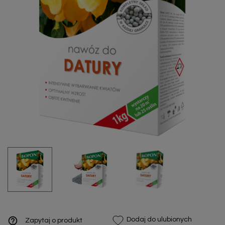
help_outline
Dodaj do ulubionych
Zapytaj o produkt