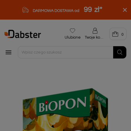
99 zł
*
DARMOWA DOSTAWA od
0
Ulubione
Twoje konto
