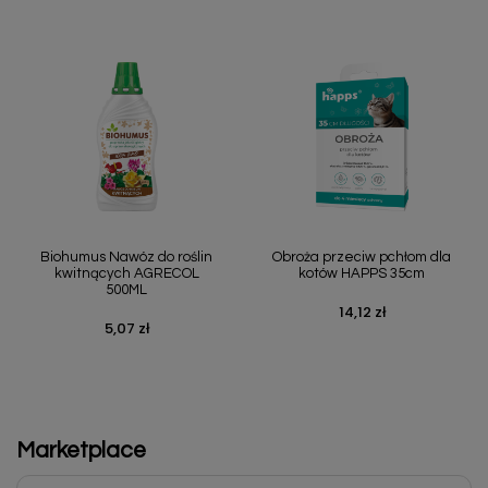
Biohumus Nawóz do roślin
Obroża przeciw pchłom dla
kwitnących AGRECOL
kotów HAPPS 35cm
500ML
14,12 zł
Cena
5,07 zł
Cena
Marketplace