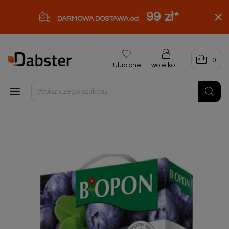
99 zł
*
DARMOWA DOSTAWA od
0
Ulubione
Twoje konto
