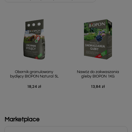
Obornik granulowany
Nawóz do zakwaszania
bydlęcy BIOPON Natural 5L
gleby BIOPON 1KG
18,24 zł
13,84 zł
Cena
Cena
Marketplace