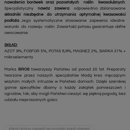
nawożenia borówek oraz pozostałych roślin kwasolubnych
.
Specjalistyczny
nawóz
zawiera
odpowiednio zbilansowane
składniki
niezbędne do utrzymania optymalnej kwasowości
podłoża
. Jego systematyczne stosowanie zapewnia idealne
warunki do rozwoju roślin. Zawartość potasu gwarantuje obfite
owocowanie.
SKŁAD:
AZOT 9%, FOSFOR 5%, POTAS 8,9%, MAGNEZ 2%, SIARKA 31% +
mikroelementy
Marka
BROS
towarzyszy Państwu od ponad 20 lat. Preparaty
tworzone przez naszych specjalistów kładą kres męczącym
wizytom małych intruzów w Państwa domach. Dzięki szerokiej
gamie specyfików dbamy o każdy zakątek pomieszczeń i
ogrodów, tak, aby mogli Państwo cieszyć się piękną pogodą, bez
udziału nieproszonych gości.
Klienci którzy zakupili ten produkt kupili również: