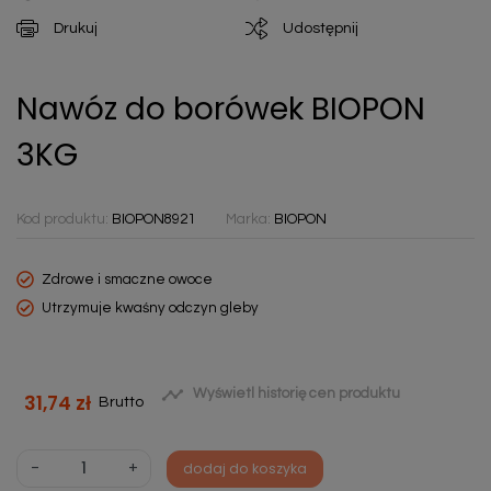
Drukuj
Udostępnij
Nawóz do borówek BIOPON
3KG
Kod produktu:
BIOPON8921
Marka:
BIOPON
Zdrowe i smaczne owoce
Utrzymuje kwaśny odczyn gleby

Wyświetl historię cen produktu
31,74 zł
Brutto
-
+
dodaj do koszyka