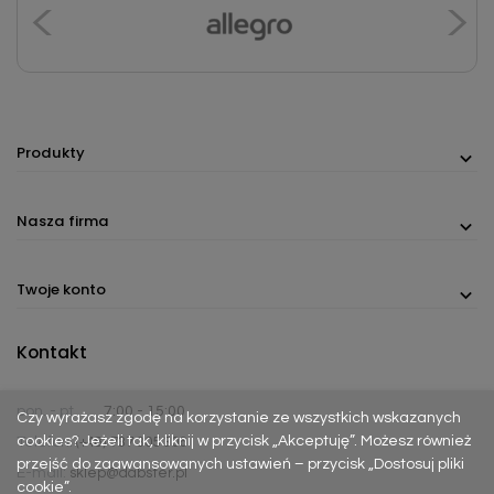
Produkty
Nasza firma
Twoje konto
Kontakt
pon. - pt.
7:00 - 15:00
Czy wyrażasz zgodę na korzystanie ze wszystkich wskazanych
cookies? Jeżeli tak, kliknij w przycisk „Akceptuję”. Możesz również
Telefon:
(+48) 737 305 306
przejść do zaawansowanych ustawień – przycisk „Dostosuj pliki
E-mail:
sklep@dabster.pl
cookie”.