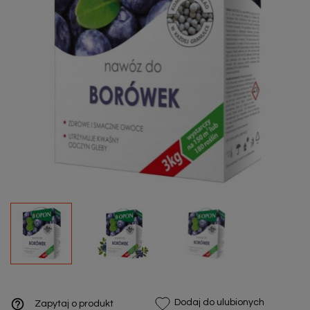
help_outline
Dodaj do ulubionych
Zapytaj o produkt