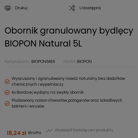
Drukuj
Udostępnij
Obornik granulowany bydlęcy
BIOPON Natural 5L
Kod produktu:
BIOPON5485
Marka:
BIOPON
Wyszuszony i zgranulowany nawóz naturalny bez dodatków
chemicznych i wypełniaczy
4x Bardziej wydajny niż zwykły obornik
Pozbawiony nasion chwastów,patogenów oraz szkodliwych
bakterii i wirusów

Wyświetl historię cen produktu
18,24 zł
Brutto