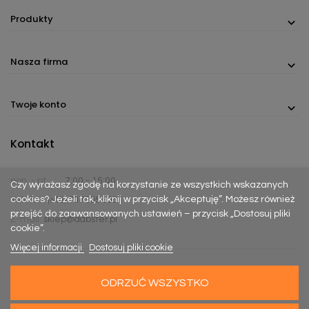
Produkty
Nasza firma
Twoje konto
Kontakt
pon. - pt.
7:00 - 15:00
Czy wyrażasz zgodę na korzystanie ze wszystkich wskazanych
cookies? Jeżeli tak, kliknij w przycisk „Akceptuję”. Możesz również
Telefon:
(+48) 737 305 306
przejść do zaawansowanych ustawień – przycisk „Dostosuj pliki
E-mail:
sklep@dabster.pl
cookie”.
Więcej informacji
Dostosuj pliki cookie
ODRZUĆ WSZYSTKO