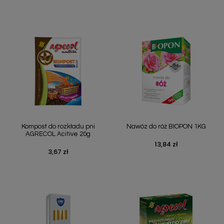
Kompost do rozkładu pni
Nawóz do róż BIOPON 1KG
AGRECOL Acitive 20g
13,84 zł
Cena
3,67 zł
Cena