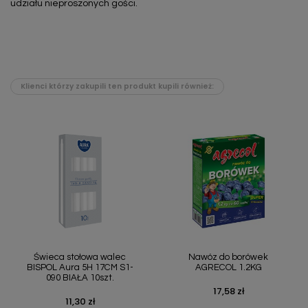
udziału nieproszonych gości.
Klienci którzy zakupili ten produkt kupili również:
Świeca stołowa walec
Nawóz do borówek
BISPOL Aura 5H 17CM S1-
AGRECOL 1.2KG
090 BIAŁA 10szt.
17,58 zł
Cena
11,30 zł
Cena