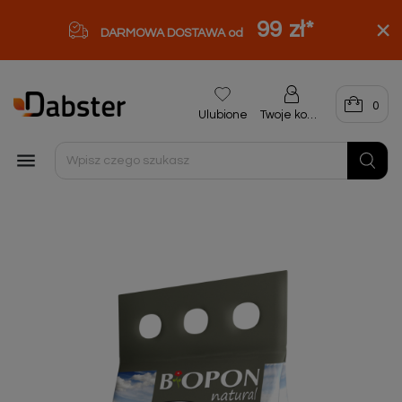
99 zł
*
DARMOWA DOSTAWA od
0
Ulubione
Twoje konto
