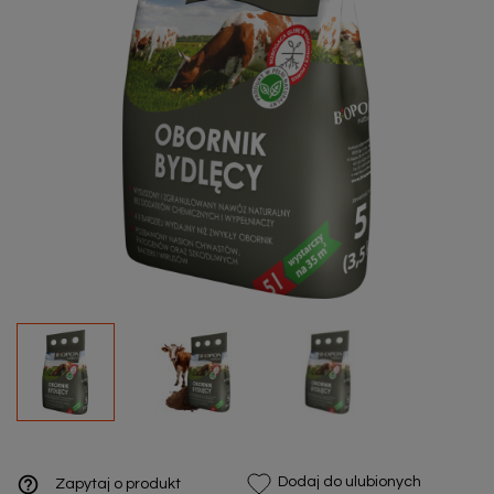
help_outline
Dodaj do ulubionych
Zapytaj o produkt