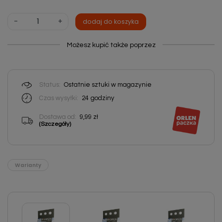
-
+
dodaj do koszyka
Możesz kupić także poprzez
Status:
Ostatnie sztuki w magazynie
Czas wysyłki:
24
godziny
Dostawa od:
9,99 zł
(Szczegóły)
Warianty