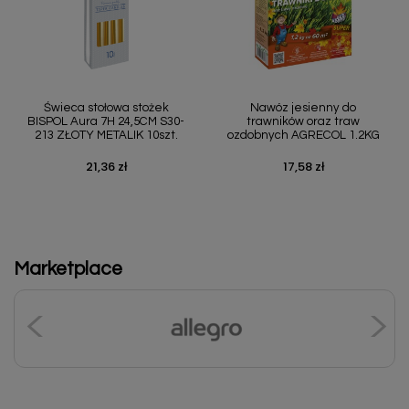
Świeca stołowa stożek
Nawóz jesienny do
BISPOL Aura 7H 24,5CM S30-
trawników oraz traw
213 ZŁOTY METALIK 10szt.
ozdobnych AGRECOL 1.2KG
21,36 zł
17,58 zł
Cena
Cena
Marketplace