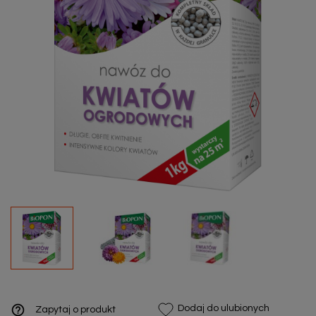
help_outline
Dodaj do ulubionych
Zapytaj o produkt