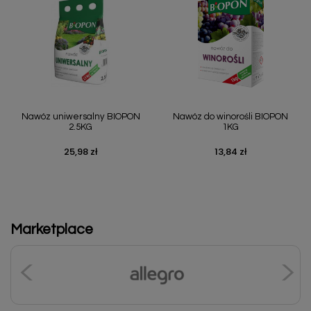
Nawóz uniwersalny BIOPON
Nawóz do winorośli BIOPON
2.5KG
1KG
25,98 zł
13,84 zł
Cena
Cena
Marketplace