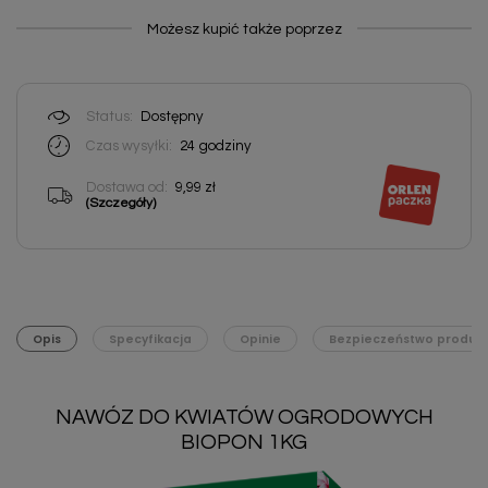
Możesz kupić także poprzez
Status:
Dostępny
Czas wysyłki:
24
godziny
Dostawa od:
9,99 zł
(Szczegóły)
Opis
Specyfikacja
Opinie
Bezpieczeństwo produk
NAWÓZ DO KWIATÓW OGRODOWYCH
BIOPON 1KG