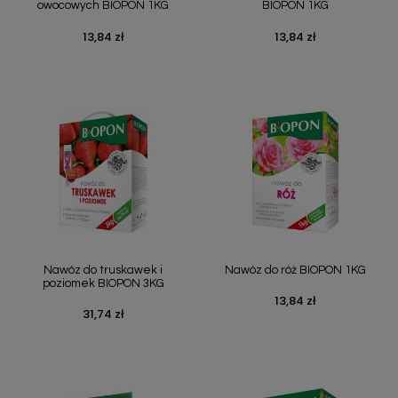
owocowych BIOPON 1KG
BIOPON 1KG
13,84 zł
13,84 zł
Cena
Cena
Nawóz do truskawek i
Nawóz do róż BIOPON 1KG
poziomek BIOPON 3KG
13,84 zł
Cena
31,74 zł
Cena