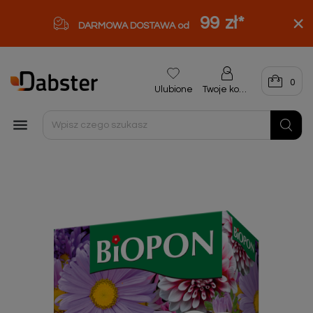
99 zł
*
DARMOWA DOSTAWA od
0
Ulubione
Twoje konto
