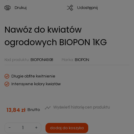
Drukuj
Udostępnij
Nawóz do kwiatów
ogrodowych BIOPON 1KG
Kod produktu:
BIOPON4908
Marka:
BIOPON
Długie obfite kwitnienie
Intensywne kolory kwiatów

Wyświetl historię cen produktu
13,84 zł
Brutto
-
+
dodaj do koszyka