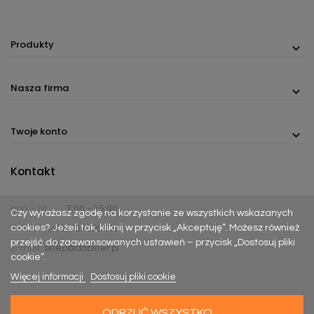
Produkty
Nasza firma
Twoje konto
Kontakt
pon. - pt.
7:00 - 15:00
Czy wyrażasz zgodę na korzystanie ze wszystkich wskazanych
cookies? Jeżeli tak, kliknij w przycisk „Akceptuję”. Możesz również
Telefon:
(+48) 737 305 306
przejść do zaawansowanych ustawień – przycisk „Dostosuj pliki
E-mail:
sklep@dabster.pl
cookie”.
Więcej informacji
Dostosuj pliki cookie
ODRZUĆ WSZYSTKO