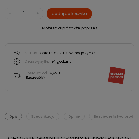
-
+
dodaj do koszyka
Możesz kupić także poprzez
Status:
Ostatnie sztuki w magazynie
Czas wysyłki:
24
godziny
Dostawa od:
9,99 zł
(Szczegóły)
Opis
Specyfikacja
Opinie
Bezpieczeństwo produk
OBORNIK GRANULOWANY KOŃSKI BIOPON