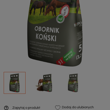
help_outline
Dodaj do ulubionych
Zapytaj o produkt