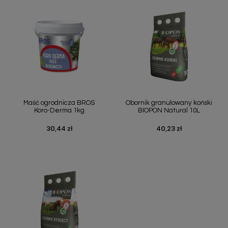
Maść ogrodnicza BROS
Obornik granulowany koński
Koro-Derma 1kg
BIOPON Natural 10L
30,44 zł
40,23 zł
Cena
Cena