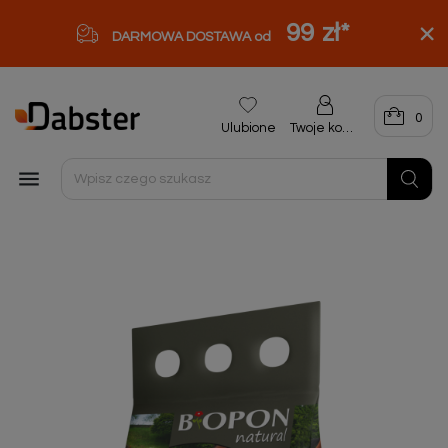
99 zł
*
DARMOWA DOSTAWA od
0
Ulubione
Twoje konto
