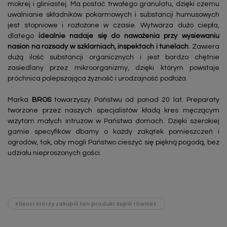
mokrej i gliniastej. Ma postać trwałego granulatu, dzięki czemu
uwalnianie składników pokarmowych i substancji humusowych
jest stopniowe i rozłożone w czasie. Wytwarza dużo ciepła,
dlatego
idealnie nadaje się do nawożenia przy wysiewaniu
nasion na rozsady w szklarniach, inspektach i tunelach
. Zawiera
dużą ilość substancji organicznych i jest bardzo chętnie
zasiedlany przez mikroorganizmy, dzięki którym powstaje
próchnica polepszająca żyzność i urodzajność podłoża.
Marka
BROS
towarzyszy Państwu od ponad 20 lat. Preparaty
tworzone przez naszych specjalistów kładą kres męczącym
wizytom małych intruzów w Państwa domach. Dzięki szerokiej
gamie specyfików dbamy o każdy zakątek pomieszczeń i
ogrodów, tak, aby mogli Państwo cieszyć się piękną pogodą, bez
udziału nieproszonych gości.
Klienci którzy zakupili ten produkt kupili również: