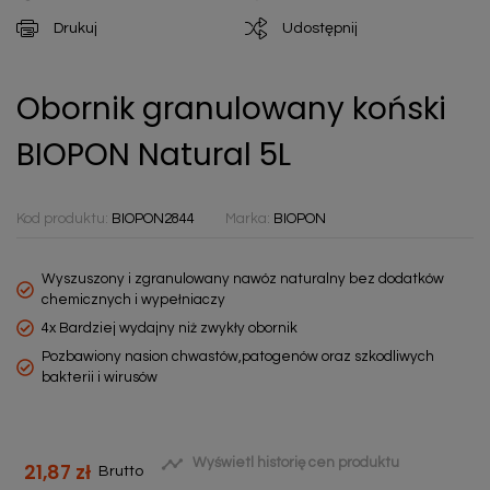
Drukuj
Udostępnij
Obornik granulowany koński
BIOPON Natural 5L
Kod produktu:
BIOPON2844
Marka:
BIOPON
Wyszuszony i zgranulowany nawóz naturalny bez dodatków
chemicznych i wypełniaczy
4x Bardziej wydajny niż zwykły obornik
Pozbawiony nasion chwastów,patogenów oraz szkodliwych
bakterii i wirusów

Wyświetl historię cen produktu
21,87 zł
Brutto