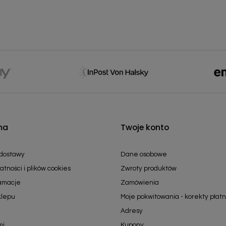
ma
Twoje konto
 dostawy
Dane osobowe
atności i plików cookies
Zwroty produktów
lamacje
Zamówienia
klepu
Moje pokwitowania - korekty płatn
Adresy
mi
Kupony