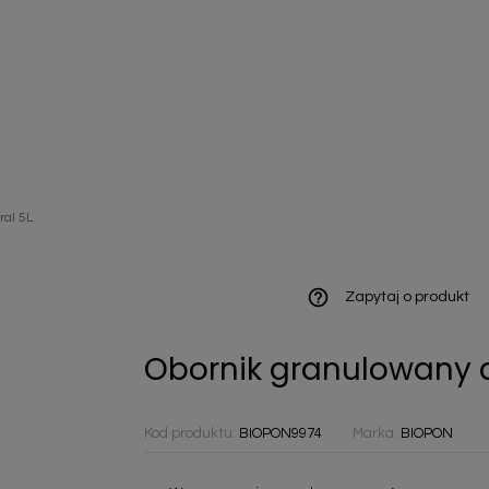
ieniczne
ral 5L
norazowe
kowaniowe
help_outline
Zapytaj o produkt
Obornik granulowany 
szystkie
Kod produktu:
BIOPON9974
Marka:
BIOPON