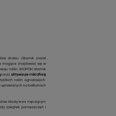
ów drobiu. Obornik został
tów mogące znajdować się w
woju roślin. BIOPON obornik
y
oraz
aktywizuje mikroflorę
stkich roślin ogrodowych:
in uprawianych na balkonach
istów kładą kres męczącym
żdy zakątek pomieszczeń i