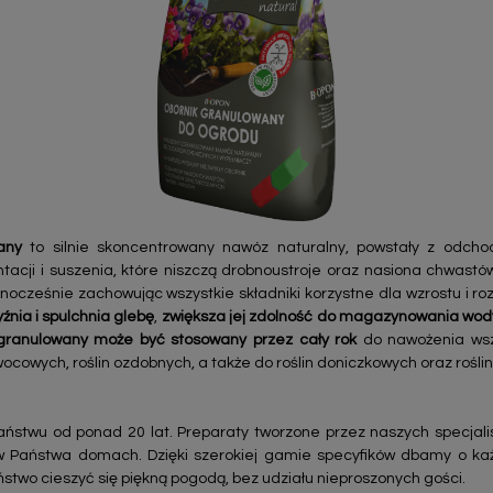
any
to silnie skoncentrowany nawóz naturalny, powstały z odchod
acji i suszenia, które niszczą drobnoustroje oraz nasiona chwas
ocześnie zachowując wszystkie składniki korzystne dla wzrostu i roz
źnia i spulchnia glebę
,
zwiększa jej zdolność do magazynowania wod
granulowany może być stosowany przez cały rok
do nawożenia wszy
ocowych, roślin ozdobnych, a także do roślin doniczkowych oraz rośl
ństwu od ponad 20 lat. Preparaty tworzone przez naszych specjal
w Państwa domach. Dzięki szerokiej gamie specyfików dbamy o ka
ństwo cieszyć się piękną pogodą, bez udziału nieproszonych gości.