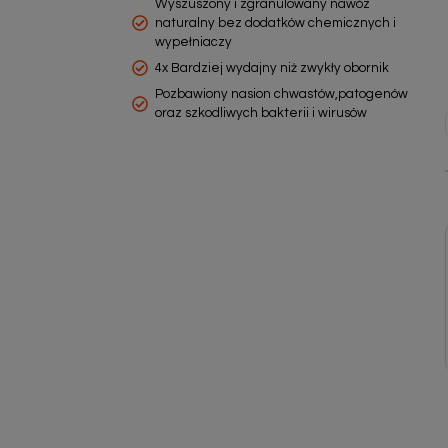
Wyszuszony i zgranulowany nawóz
naturalny bez dodatków chemicznych i
wypełniaczy
4x Bardziej wydajny niż zwykły obornik
Pozbawiony nasion chwastów,patogenów
oraz szkodliwych bakterii i wirusów