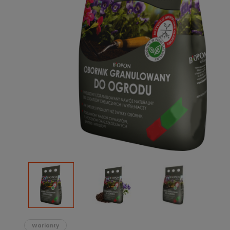
Podłoża
Pozostałe
Środki ochrony roślin
Środki ochrony roślin dla profesjonalistów
Zobacz wszystkie
Zobacz wszystkie
Warianty