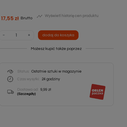

Wyświetl historię cen produktu
17,55 zł
Brutto
-
+
dodaj do koszyka
Możesz kupić także poprzez
Status:
Ostatnie sztuki w magazynie
Czas wysyłki:
24
godziny
Dostawa od:
9,99 zł
(Szczegóły)