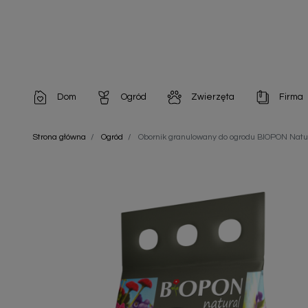
Dom
Ogród
Zwierzęta
Firma
Artykuły dekoracyjne
Chemia do architektury ogrodowej
Szampony i odżywki
Artykuły Hig
Strona główna
Ogród
Obornik granulowany do ogrodu BIOPON Natu
Artykuły do pielęgnacji
Chemia do oczek wodnych
Środki na pasożyty
Artykuły jed
Artykuły gospodarstwa domowego
Doniczki i pojemniki
Karmy i Przekąski dla Kotów
Artykuły opa
Artykuły higieniczne
Odstraszacze owadów
Chusteczki nawilżane
Artykuły jednorazowe
Odstraszacze zwierząt
Zobacz w
Artykuły opakowaniowe
Nawozy i preparaty
Zobacz wszystkie
Chemia gospodarcza
Narzędzia ogrodnicze
Nasiona