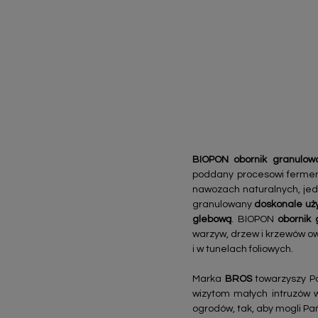
BIOPON obornik granulow
poddany procesowi ferment
nawozach naturalnych, jedn
granulowany
doskonale uży
glebową
. BIOPON
obornik 
warzyw, drzew i krzewów ow
i w tunelach foliowych.
Marka
BROS
towarzyszy Pa
wizytom małych intruzów 
ogrodów, tak, aby mogli Pa