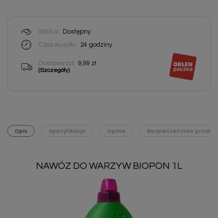
Status:
Dostępny
Czas wysyłki:
24
godziny
Dostawa od:
9,99 zł
(Szczegóły)
Opis
Specyfikacja
Opinie
Bezpieczeństwo produk
NAWÓZ DO WARZYW BIOPON 1L