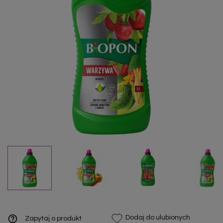
help_outline
Dodaj do ulubionych
Zapytaj o produkt