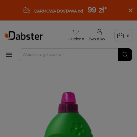
99 zł
*
DARMOWA DOSTAWA od
0
Ulubione
Twoje konto
