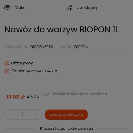
Drukuj
Udostępnij
Nawóz do warzyw BIOPON 1L
Kod produktu:
BIOPON8380
Marka:
BIOPON
Obfite plony
Zdrowe warzywa i owoce

Wyświetl historię cen produktu
13,03 zł
Brutto
-
+
dodaj do koszyka
Możesz kupić także poprzez