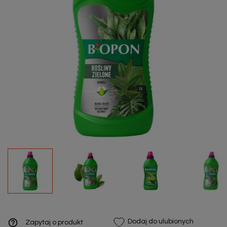
help_outline
Dodaj do ulubionych
Zapytaj o produkt