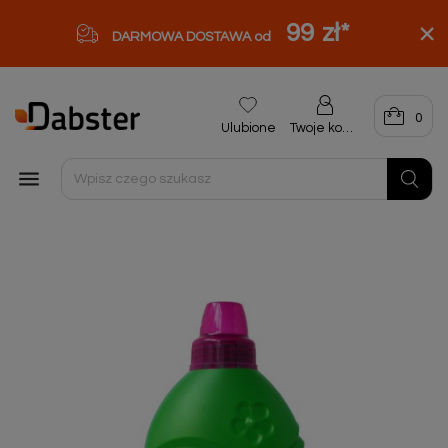
99 zł
*
DARMOWA DOSTAWA od
0
Ulubione
Twoje konto
