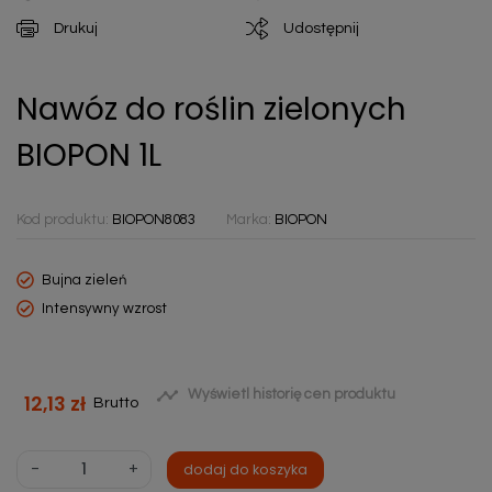
Drukuj
Udostępnij
Nawóz do roślin zielonych
BIOPON 1L
Kod produktu:
BIOPON8083
Marka:
BIOPON
Bujna zieleń
Intensywny wzrost

Wyświetl historię cen produktu
12,13 zł
Brutto
-
+
dodaj do koszyka