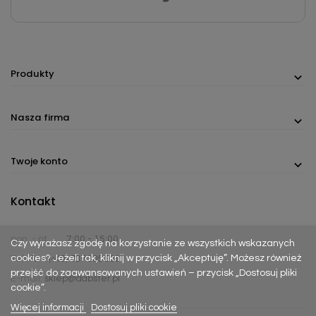
Produkty
Nasza firma
Twoje konto
Kontakt
pon. - pt.
7:00 - 15:00
Czy wyrażasz zgodę na korzystanie ze wszystkich wskazanych
cookies? Jeżeli tak, kliknij w przycisk „Akceptuję”. Możesz również
Telefon:
(+48) 737 305 306
przejść do zaawansowanych ustawień – przycisk „Dostosuj pliki
E-mail:
sklep@dabster.pl
cookie”.
Więcej informacji
Dostosuj pliki cookie