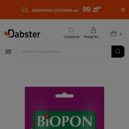
99 zł
*
DARMOWA DOSTAWA od
0
Ulubione
Twoje konto
