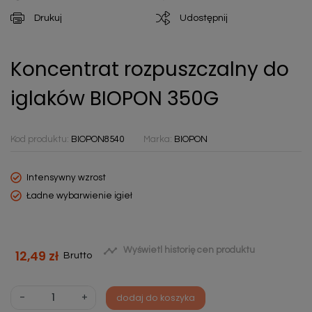
Drukuj
Udostępnij
Koncentrat rozpuszczalny do
iglaków BIOPON 350G
Kod produktu:
BIOPON8540
Marka:
BIOPON
Intensywny wzrost
Ładne wybarwienie igieł

Wyświetl historię cen produktu
12,49 zł
Brutto
-
+
dodaj do koszyka