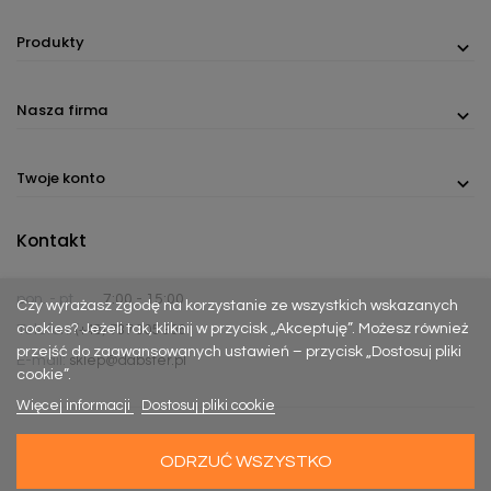
Produkty
Nasza firma
Twoje konto
Kontakt
pon. - pt.
7:00 - 15:00
Czy wyrażasz zgodę na korzystanie ze wszystkich wskazanych
cookies? Jeżeli tak, kliknij w przycisk „Akceptuję”. Możesz również
Telefon:
(+48) 737 305 306
przejść do zaawansowanych ustawień – przycisk „Dostosuj pliki
E-mail:
sklep@dabster.pl
cookie”.
Więcej informacji
Dostosuj pliki cookie
ODRZUĆ WSZYSTKO