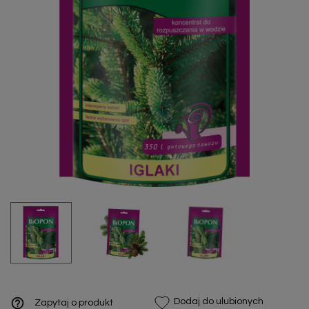
help_outline
Dodaj do ulubionych
Zapytaj o produkt