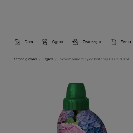
Dom
Ogród
Zwierzęta
Firma
Artykuły dekoracyjne
Chemia do architektury ogrodowej
Szampony i odżywki
Artykuły Hig
Strona główna
Ogród
Nawóz mineralny do hortensji BIOPON 0.5L
Artykuły do pielęgnacji
Chemia do oczek wodnych
Środki na pasożyty
Artykuły jed
Artykuły gospodarstwa domowego
Doniczki i pojemniki
Karmy i Przekąski dla Kotów
Artykuły opa
Artykuły higieniczne
Odstraszacze owadów
Chusteczki nawilżane
Artykuły jednorazowe
Odstraszacze zwierząt
Zobacz w
Artykuły opakowaniowe
Nawozy i preparaty
Zobacz wszystkie
Chemia gospodarcza
Narzędzia ogrodnicze
Nasiona