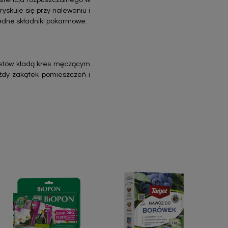
stencja rozpuszczalnego w
ryskuje się przy nalewaniu i
ędne składniki pokarmowe.
istów kładą kres męczącym
żdy zakątek pomieszczeń i