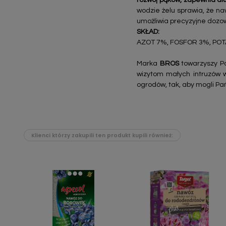
rozwój pąków, zapewnia dłu
wodzie żelu sprawia, że naw
umożliwia precyzyjne dozo
SKŁAD:
AZOT 7%, FOSFOR 3%, PO
Marka
BROS
towarzyszy Pa
wizytom małych intruzów 
ogrodów, tak, aby mogli Pa
Klienci którzy zakupili ten produkt kupili również: