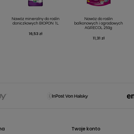
Szybki podgląd
Szybki podgląd


Nawóz mineralny do roślin
Nawóz do roślin
doniczkowych BIOPON 1L
balkonowych i ogrodowych
AGRECOL 250g
16,53 zł
Cena
11,31 zł
Cena
ma
Twoje konto