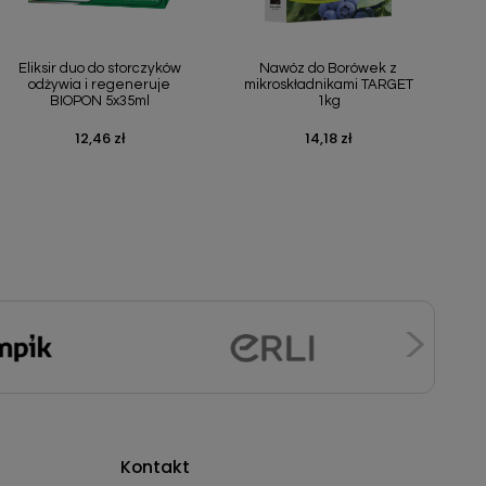
Szybki podgląd
Szybki podgląd


Eliksir duo do storczyków
Nawóz do Borówek z
odżywia i regeneruje
mikroskładnikami TARGET
BIOPON 5x35ml
1kg
12,46 zł
14,18 zł
Cena
Cena
Kontakt