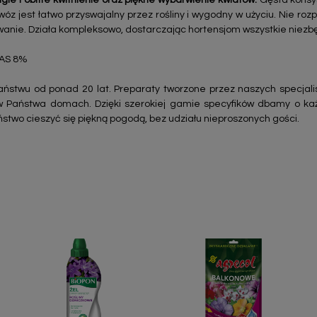
gie i obfite kwitnienie oraz piękne wybarwienie kwiatów.
Gęsta konsy
óz jest łatwo przyswajalny przez rośliny i wygodny w użyciu. Nie rozp
wanie. Działa kompleksowo, dostarczając hortensjom wszystkie niezb
TAS 8%
ństwu od ponad 20 lat. Preparaty tworzone przez naszych specjal
w Państwa domach. Dzięki szerokiej gamie specyfików dbamy o ka
ństwo cieszyć się piękną pogodą, bez udziału nieproszonych gości.