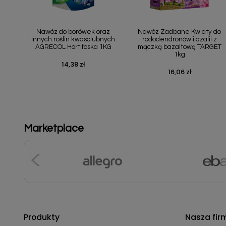
Szybki podgląd
Szybki podgląd


Nawóz do borówek oraz
Nawóz Zadbane Kwiaty do
innych roślin kwasolubnych
rododendronów i azalii z
AGRECOL Hortifoska 1KG
mączką bazaltową TARGET
1kg
14,38 zł
Cena
16,06 zł
Cena
Marketplace
Produkty
Nasza fir