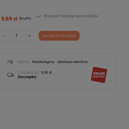

Wyświetl historię cen produktu
9,89 zł
Brutto
-
+
dodaj do koszyka
Status:
Niedostępny - dostawa wkrótce
Dostawa od:
9,99 zł
(Szczegóły)