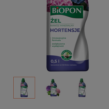
Podłoża
Pozostałe
Środki ochrony roślin
Środki ochrony roślin dla profesjonalistów
Zobacz wszystkie
Zobacz wszystkie