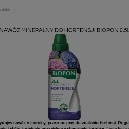
oduktu
NAWÓZ MINERALNY DO HORTENSJI BIOPON 0.5
dajny nawóz mineralny, przeznaczony do zasilania hortensji. Regu