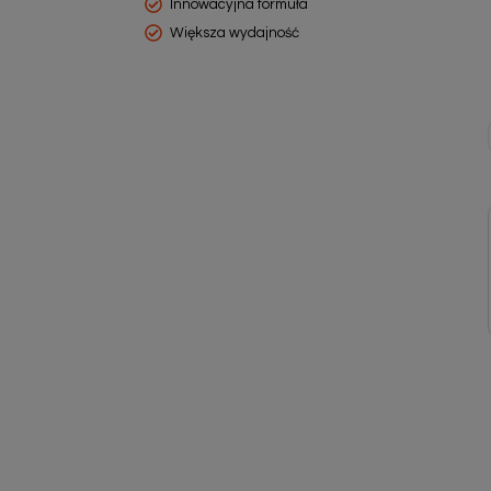
Innowacyjna formuła
Większa wydajność