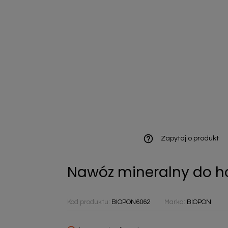
ieniczne
norazowe
kowaniowe
help_outline
Zapytaj o produkt
Nawóz mineralny do ho
szystkie
Kod produktu:
BIOPON6062
Marka:
BIOPON