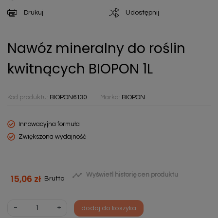
Drukuj
Udostępnij
Nawóz mineralny do roślin
kwitnących BIOPON 1L
Kod produktu:
BIOPON6130
Marka:
BIOPON
Innowacyjna formuła
Zwiększona wydajność

Wyświetl historię cen produktu
15,06 zł
Brutto
-
+
dodaj do koszyka