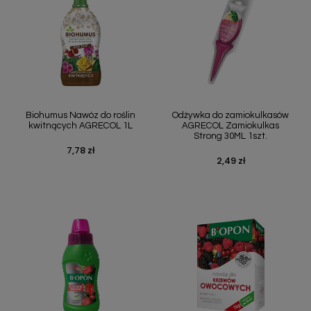
Biohumus Nawóz do roślin
Odżywka do zamiokulkasów
kwitnących AGRECOL 1L
AGRECOL Zamiokulkas
Strong 30ML 1szt.
7,78 zł
Cena
2,49 zł
Cena