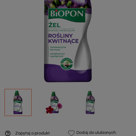
help_outline
Dodaj do ulubionych
Zapytaj o produkt