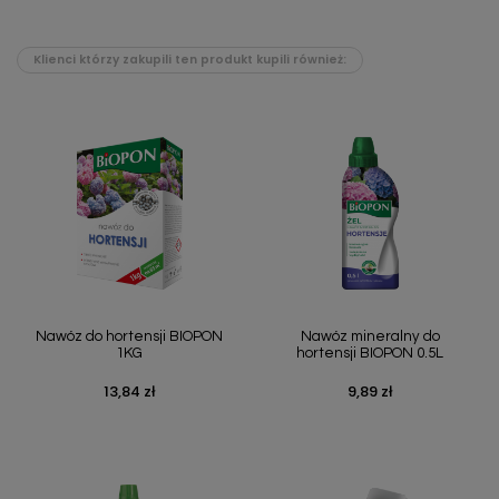
Klienci którzy zakupili ten produkt kupili również:
Nawóz do hortensji BIOPON
Nawóz mineralny do
1KG
hortensji BIOPON 0.5L
13,84 zł
9,89 zł
Cena
Cena