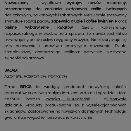
Nowoczesny
i wyjątkowo
wydajny nawóz mineralny,
przeznaczony do zasilania ozdobnych roślin kwitnących
doniczkowych, balkonowych i rabatowych. Regularnie stosowany
stymuluje rozwój pąków,
zapewnia długie i obfite kwitnienie
oraz
piękne wybarwienie kwiatów
. Gęsta konsystencja
rozpuszczalnego w wodzie żelu sprawia, że nawóz jest łatwo
przyswajalny przez rośliny i wygodny w użyciu. Nie rozpryskuje się
przy nalewaniu i umożliwia precyzyjne dozowanie. Działa
kompleksowo, dostarczając roślinom wszystkie niezbędne
składniki pokarmowe.
SKŁAD:
AZOT 5%, FOSFOR 5%, POTAS 7%
Firma
BROS
to wiodący producent najwyższej jakości
preparatów przeciwko małym intruzom w domu i ogrodzie, które
cechuje bardzo
wysoka skuteczność
i d
ługotrwałe
działanie
. Produkty produkowane są z wyselekcjonowanych
składników.
Zastosowanie najnowszych dostępnych technologii,
gwarantuje wygodne i bezpieczne korzystanie
.