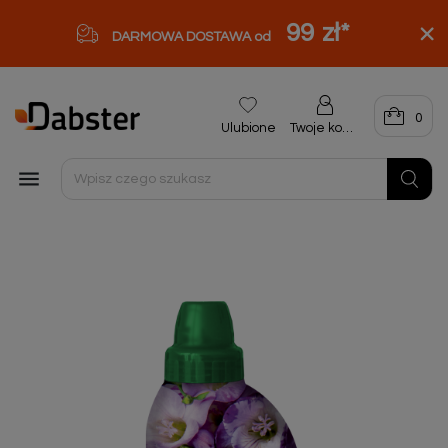
99 zł
*
DARMOWA DOSTAWA od
0
Ulubione
Twoje konto
