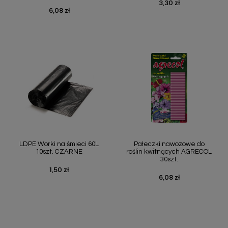
3,30 zł
Cena
6,08 zł
Cena
LDPE Worki na śmieci 60L
Pałeczki nawozowe do
10szt. CZARNE
roślin kwitnących AGRECOL
30szt.
1,50 zł
Cena
6,08 zł
Cena