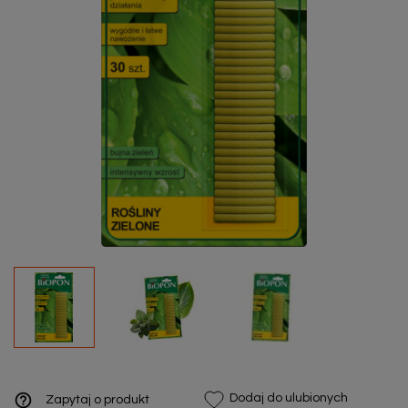
help_outline
Dodaj do ulubionych
Zapytaj o produkt