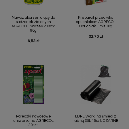
Nawóz ukorzeniający do
Preparat przeciwko
sadzonek zielonych
opuchlakom AGRECOL
AGRECOL "Korzeń Z Max"
Opuchlak Limit 10g
90g
32,70 zł
Cena
6,53 zł
Cena
Pałeczki nawozowe
LDPE Worki na śmieci z
uniwersalne AGRECOL
taśmą 35L 15szt. CZARNE
30szt.