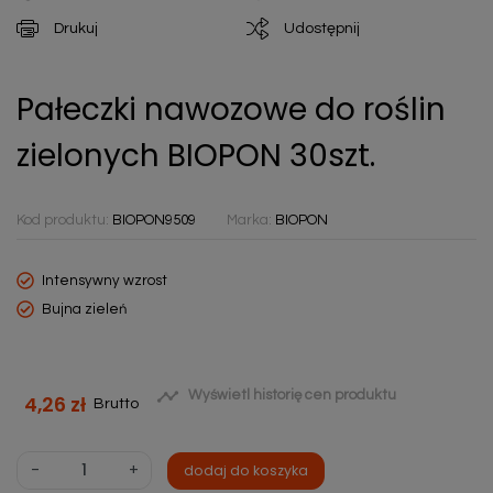
Drukuj
Udostępnij
Pałeczki nawozowe do roślin
zielonych BIOPON 30szt.
Kod produktu:
BIOPON9509
Marka:
BIOPON
Intensywny wzrost
Bujna zieleń

Wyświetl historię cen produktu
4,26 zł
Brutto
-
+
dodaj do koszyka