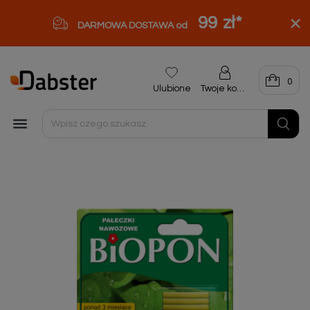
99 zł
*
DARMOWA DOSTAWA od
0
Ulubione
Twoje konto
