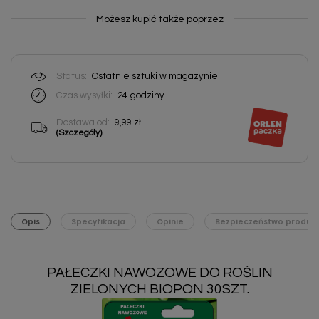
Możesz kupić także poprzez
Status:
Ostatnie sztuki w magazynie
Czas wysyłki:
24
godziny
Dostawa od:
9,99 zł
(Szczegóły)
Opis
Specyfikacja
Opinie
Bezpieczeństwo produk
PAŁECZKI NAWOZOWE DO ROŚLIN
ZIELONYCH BIOPON 30SZT.