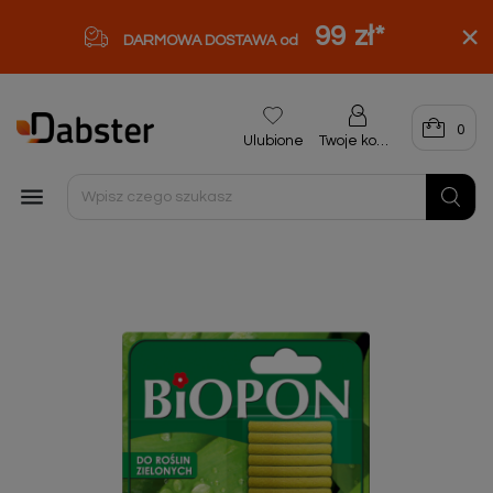
99 zł
*
DARMOWA DOSTAWA od
0
Ulubione
Twoje konto
