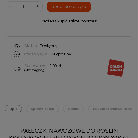
-
+
dodaj do koszyka
Możesz kupić także poprzez
Status:
Dostępny
Czas wysyłki:
24
godziny
Dostawa od:
9,99 zł
(Szczegóły)
Opis
Specyfikacja
Opinie
Bezpieczeństwo produk
PAŁECZKI NAWOZOWE DO ROŚLIN