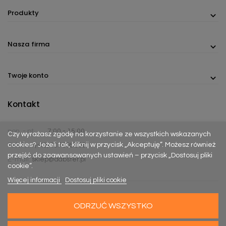
Produkty
Nasza firma
Twoje konto
Kontakt
pon. - pt.
7:00 - 15:00
Czy wyrażasz zgodę na korzystanie ze wszystkich wskazanych
cookies? Jeżeli tak, kliknij w przycisk „Akceptuję”. Możesz również
Telefon:
(+48) 737 305 306
przejść do zaawansowanych ustawień – przycisk „Dostosuj pliki
E-mail:
sklep@dabster.pl
cookie”.
Więcej informacji
Dostosuj pliki cookie
ODRZUĆ WSZYSTKO