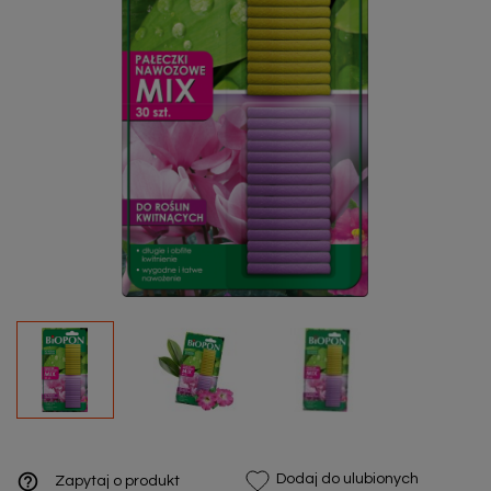
help_outline
Dodaj do ulubionych
Zapytaj o produkt