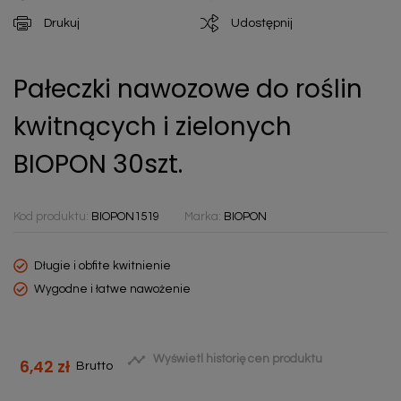
Drukuj
Udostępnij
Pałeczki nawozowe do roślin
kwitnących i zielonych
BIOPON 30szt.
Kod produktu:
BIOPON1519
Marka:
BIOPON
Długie i obfite kwitnienie
Wygodne i łatwe nawożenie

Wyświetl historię cen produktu
6,42 zł
Brutto