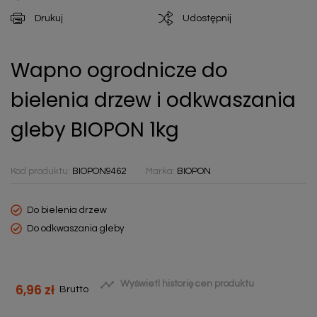
Drukuj
Udostępnij
Wapno ogrodnicze do
bielenia drzew i odkwaszania
gleby BIOPON 1kg
Kod produktu:
BIOPON9462
Marka:
BIOPON
Do bielenia drzew
Do odkwaszania gleby

Wyświetl historię cen produktu
6,96 zł
Brutto