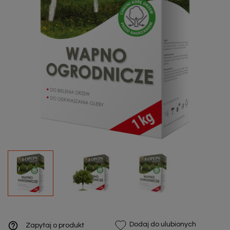
help_outline
Dodaj do ulubionych
Zapytaj o produkt