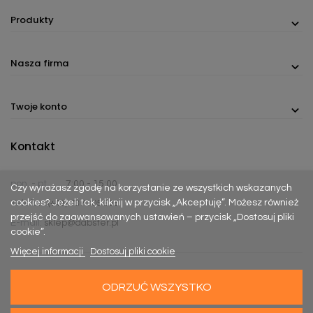
Produkty
Nasza firma
Twoje konto
Kontakt
pon. - pt.
7:00 - 15:00
Czy wyrażasz zgodę na korzystanie ze wszystkich wskazanych
cookies? Jeżeli tak, kliknij w przycisk „Akceptuję”. Możesz również
Telefon:
(+48) 737 305 306
przejść do zaawansowanych ustawień – przycisk „Dostosuj pliki
E-mail:
sklep@dabster.pl
cookie”.
Więcej informacji
Dostosuj pliki cookie
ODRZUĆ WSZYSTKO