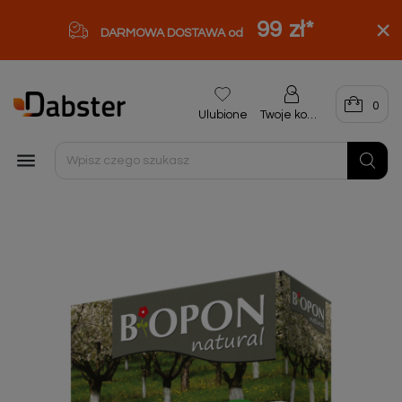
99 zł
*
DARMOWA DOSTAWA od
0
Ulubione
Twoje konto
