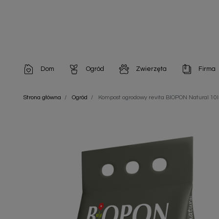
Dom
Ogród
Zwierzęta
Firma
Artykuły dekoracyjne
Chemia do architektury ogrodowej
Szampony i odżywki
Artykuły Hig
Strona główna
Ogród
Kompost ogrodowy revita BIOPON Natural 10l
Artykuły do pielęgnacji
Chemia do oczek wodnych
Środki na pasożyty
Artykuły jed
Artykuły gospodarstwa domowego
Doniczki i pojemniki
Karmy i Przekąski dla Kotów
Artykuły opa
Artykuły higieniczne
Odstraszacze owadów
Chusteczki nawilżane
Artykuły jednorazowe
Odstraszacze zwierząt
Zobacz w
Artykuły opakowaniowe
Nawozy i preparaty
Zobacz wszystkie
Chemia gospodarcza
Narzędzia ogrodnicze
Nasiona