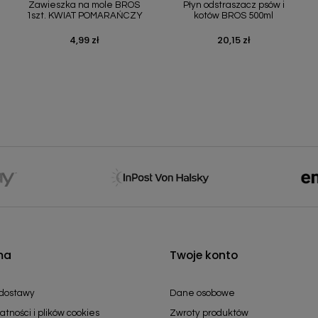
Zawieszka na mole BROS
Płyn odstraszacz psów i
1szt. KWIAT POMARAŃCZY
kotów BROS 500ml
4,99 zł
20,15 zł
Cena
Cena
ma
Twoje konto
 dostawy
Dane osobowe
atności i plików cookies
Zwroty produktów