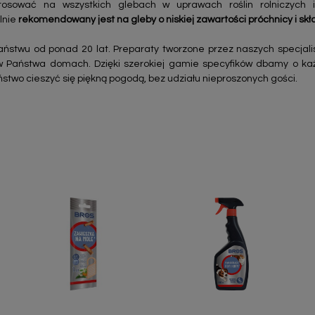
sować na wszystkich glebach w uprawach roślin rolniczych i
lnie
rekomendowany jest na gleby o niskiej zawartości próchnicy i s
ństwu od ponad 20 lat. Preparaty tworzone przez naszych specjal
w Państwa domach. Dzięki szerokiej gamie specyfików dbamy o ka
ństwo cieszyć się piękną pogodą, bez udziału nieproszonych gości.
Szybki podgląd
Szybki podgląd

