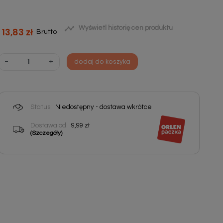

Wyświetl historię cen produktu
13,83 zł
Brutto
-
+
dodaj do koszyka
Status:
Niedostępny - dostawa wkrótce
Dostawa od:
9,99 zł
(Szczegóły)