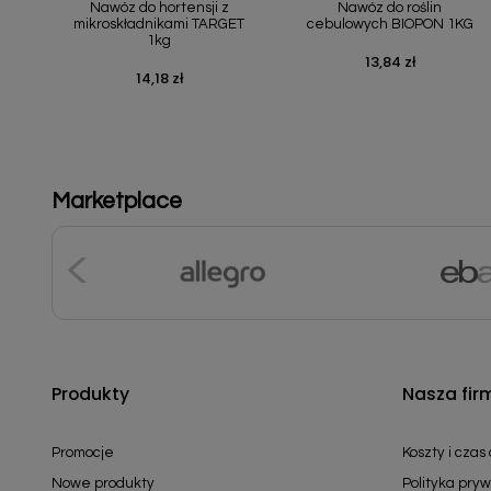
Nawóz do hortensji z
Nawóz do roślin
mikroskładnikami TARGET
cebulowych BIOPON 1KG
1kg
13,84 zł
Cena
14,18 zł
Cena
Marketplace
Produkty
Nasza fir
Promocje
Koszty i czas
Nowe produkty
Polityka pryw