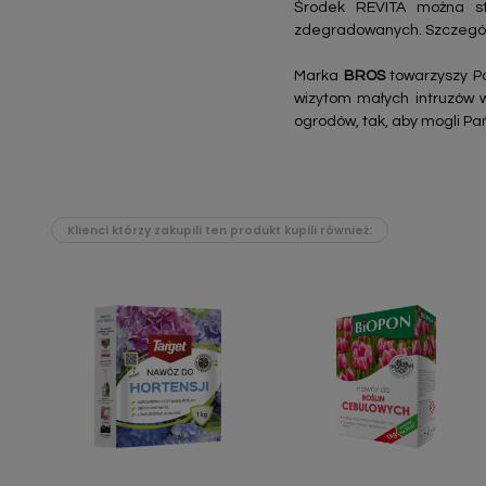
Środek REVITA można sto
zdegradowanych. Szczegó
Marka
BROS
towarzyszy Pa
wizytom małych intruzów 
ogrodów, tak, aby mogli Pa
Klienci którzy zakupili ten produkt kupili również:
Szybki podgląd
Szybki podgląd

