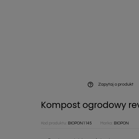
ieniczne
norazowe
kowaniowe
help_outline
Zapytaj o produkt
Kompost ogrodowy revi
szystkie
Kod produktu:
BIOPON1145
Marka:
BIOPON