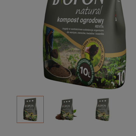
Podłoża
Pozostałe
Środki ochrony roślin
Środki ochrony roślin dla profesjonalistów
Zobacz wszystkie
Zobacz wszystkie