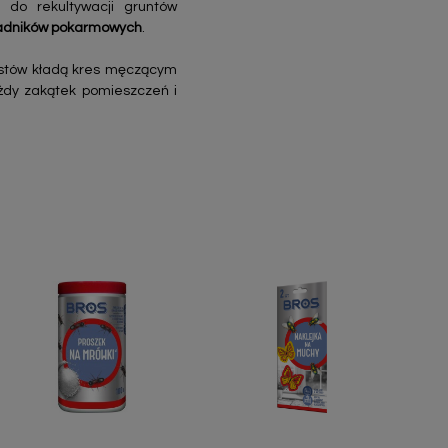
 do rekultywacji gruntów
kładników pokarmowych
.
istów kładą kres męczącym
żdy zakątek pomieszczeń i
Szybki podgląd
Szybki podgląd

