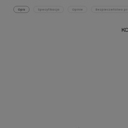
Opis
Specyfikacja
Opinie
Bezpieczeństwo pr
K