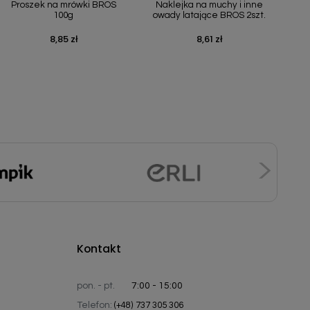
Proszek na mrówki BROS
Naklejka na muchy i inne
100g
owady latające BROS 2szt.
8,85 zł
8,61 zł
Cena
Cena
Kontakt
pon. - pt.
7:00 - 15:00
Telefon:
(+48) 737 305 306