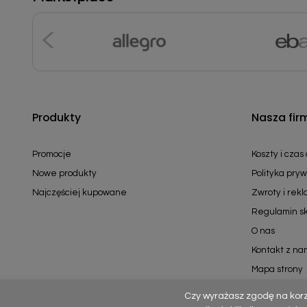
Produkty
Nasza fir
Promocje
Koszty i czas
Nowe produkty
Polityka pryw
Najczęściej kupowane
Zwroty i rek
Regulamin s
O nas
Kontakt z na
Mapa strony
Czy wyrażasz zgodę na kor