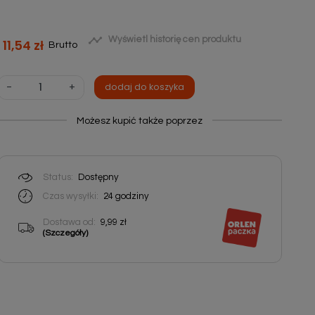

Wyświetl historię cen produktu
11,54 zł
Brutto
-
+
dodaj do koszyka
Możesz kupić także poprzez
Status:
Dostępny
Czas wysyłki:
24
godziny
Dostawa od:
9,99 zł
(Szczegóły)