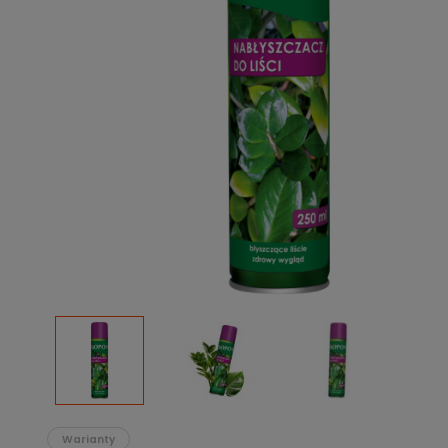
Podłoża
Pozostałe
Środki ochrony roślin
Środki ochrony roślin dla profesjonalistów
Zobacz wszystkie
Zobacz wszystkie
Warianty