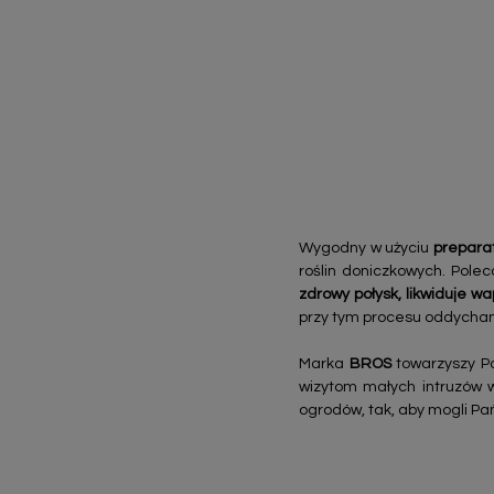
Wygodny w użyciu
preparat
roślin doniczkowych. Pole
zdrowy połysk, likwiduje w
przy tym procesu oddychan
Marka
BROS
towarzyszy Pa
wizytom małych intruzów 
ogrodów, tak, aby mogli Pa