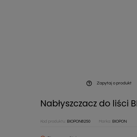
ieniczne
norazowe
kowaniowe
help_outline
Zapytaj o produkt
Nabłyszczacz do liści
szystkie
Kod produktu:
BIOPON8250
Marka:
BIOPON