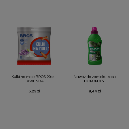
Szybki podgląd
Szybki podgląd


Kulki na mole BROS 20szt.
Nawóz do zamiokulkasa
LAWENDA
BIOPON 0,5L
5,23 zł
8,44 zł
Cena
Cena