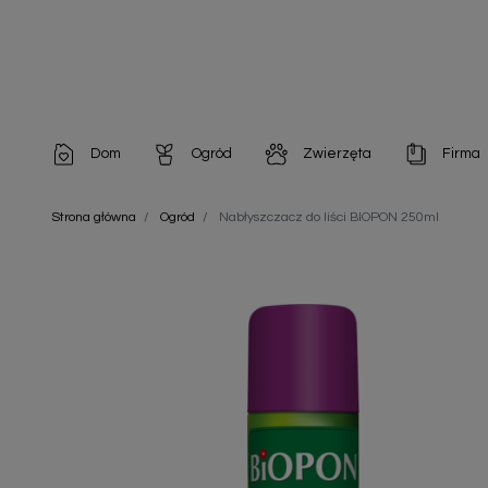
Dom
Ogród
Zwierzęta
Firma
Artykuły dekoracyjne
Chemia do architektury ogrodowej
Szampony i odżywki
Artykuły Hig
Strona główna
Ogród
Nabłyszczacz do liści BIOPON 250ml
Artykuły do pielęgnacji
Chemia do oczek wodnych
Środki na pasożyty
Artykuły jed
Artykuły gospodarstwa domowego
Doniczki i pojemniki
Karmy i Przekąski dla Kotów
Artykuły opa
Artykuły higieniczne
Odstraszacze owadów
Chusteczki nawilżane
Artykuły jednorazowe
Odstraszacze zwierząt
Zobacz w
Artykuły opakowaniowe
Nawozy i preparaty
Zobacz wszystkie
Chemia gospodarcza
Narzędzia ogrodnicze
Nasiona