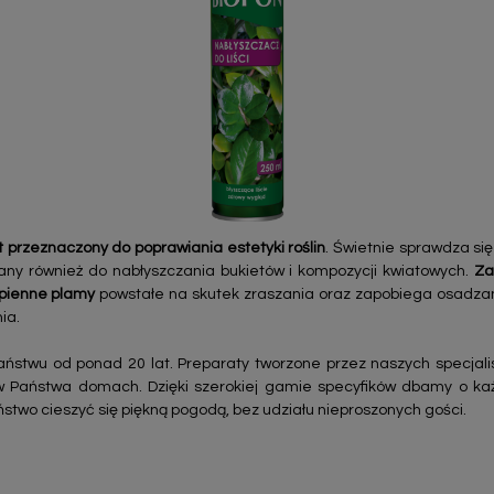
 przeznaczony do poprawiania estetyki roślin
. Świetnie sprawdza si
cany również do nabłyszczania bukietów i kompozycji kwiatowych.
Za
apienne plamy
powstałe na skutek zraszania oraz zapobiega osadzaniu
ia.
ństwu od ponad 20 lat. Preparaty tworzone przez naszych specjal
w Państwa domach. Dzięki szerokiej gamie specyfików dbamy o ka
ństwo cieszyć się piękną pogodą, bez udziału nieproszonych gości.