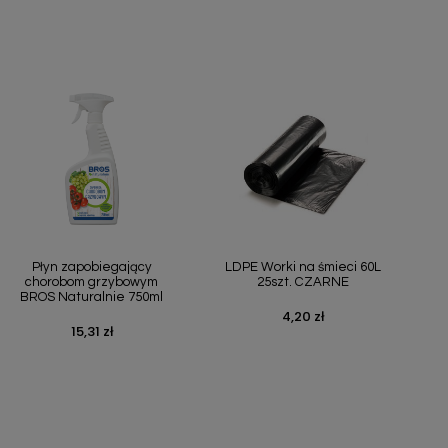
Szybki podgląd
Szybki podgląd


Płyn zapobiegający
LDPE Worki na śmieci 60L
chorobom grzybowym
25szt. CZARNE
BROS Naturalnie 750ml
4,20 zł
Cena
15,31 zł
Cena