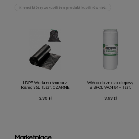
Klienci którzy zakupili ten produkt kupili również:
Szybki podgląd
Szybki podgląd


LDPE Worki na śmieci z
Wkład do znicza olejowy
taśmą 35L 15szt. CZARNE
BISPOL WO4 84H 1szt.
3,30 zł
3,63 zł
Cena
Cena
Marketplace