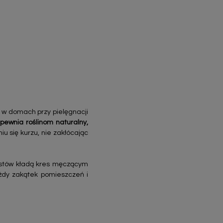
ę w domach przy pielęgnacji
pewnia roślinom naturalny,
 się kurzu, nie zakłócając
istów kładą kres męczącym
żdy zakątek pomieszczeń i