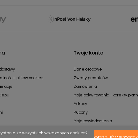
ma
Twoje konto
 dostawy
Dane osobowe
atności i plików cookies
Zwroty produktów
lamacje
Zamówienia
klepu
Moje pokwitowania - korekty płatn
Adresy
mi
Kupony
Moje powiadomienia
zystanie ze wszystkich wskazanych cookies?
ODRZUĆ WSZYST