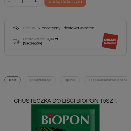
-
+
dodaj do koszyka
Status:
Niedostępny - dostawa wkrótce
Dostawa od:
9,99 zł
(Szczegóły)
Opis
Specyfikacja
Opinie
Bezpieczeństwo produk
CHUSTECZKA DO LIŚCI BIOPON 15SZT.