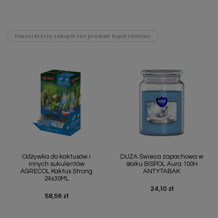
Klienci którzy zakupili ten produkt kupili również:
Odżywka do kaktusów i
DUŻA Świeca zapachowa w
innych sukulentów
słoiku BISPOL Aura 100H
AGRECOL Kaktus Strong
ANTYTABAK
24x30ML
24,10 zł
Cena
58,56 zł
Cena