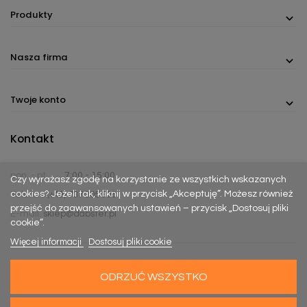
Produkty
Nasza firma
Twoje konto
Kontakt
pon. - pt.
7:00 - 15:00
Czy wyrażasz zgodę na korzystanie ze wszystkich wskazanych
cookies? Jeżeli tak, kliknij w przycisk „Akceptuję”. Możesz również
Telefon:
(+48) 737 305 306
przejść do zaawansowanych ustawień – przycisk „Dostosuj pliki
E-mail:
sklep@dabster.pl
cookie”.
Więcej informacji
Dostosuj pliki cookie
ODRZUĆ WSZYSTKO