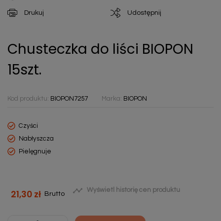
Drukuj
Udostępnij
Chusteczka do liści BIOPON
15szt.
Kod produktu:
BIOPON7257
Marka:
BIOPON
Czyści
Nabłyszcza
Pielęgnuje

Wyświetl historię cen produktu
21,30 zł
Brutto