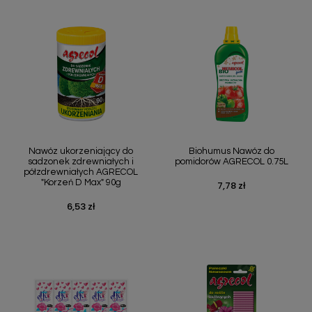
Nawóz ukorzeniający do
Biohumus Nawóz do
sadzonek zdrewniałych i
pomidorów AGRECOL 0.75L
półzdrewniałych AGRECOL
"Korzeń D Max" 90g
7,78 zł
Cena
6,53 zł
Cena