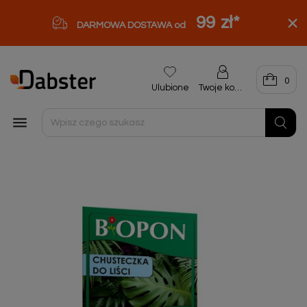
99 zł
*
DARMOWA DOSTAWA od
0
Ulubione
Twoje konto
