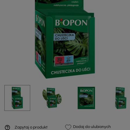
help_outline
Dodaj do ulubionych
Zapytaj o produkt