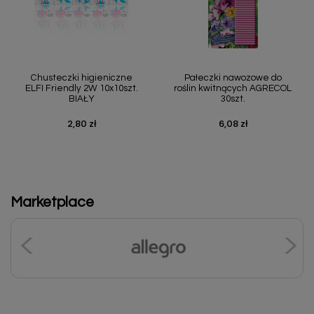
Chusteczki higieniczne
Pałeczki nawozowe do
ELFI Friendly 2W 10x10szt.
roślin kwitnących AGRECOL
BIAŁY
30szt.
2,80 zł
6,08 zł
Cena
Cena
Marketplace